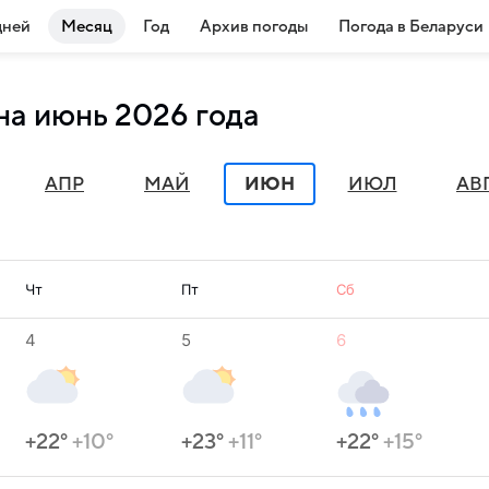
дней
Месяц
Год
Архив погоды
Погода в Беларуси
на июнь 2026 года
АПР
МАЙ
ИЮН
ИЮЛ
АВ
Чт
Пт
Сб
4
5
6
+22°
+10°
+23°
+11°
+22°
+15°