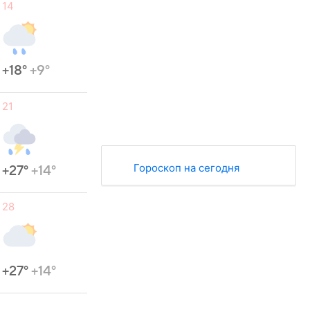
14
+18°
+9°
21
Гороскоп на сегодня
+27°
+14°
28
+27°
+14°