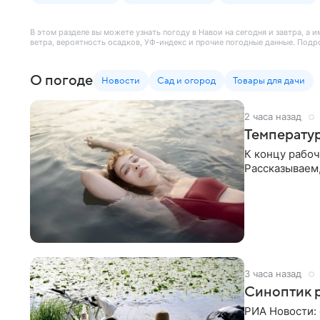
В этом разделе вы можете узнать погоду в Навои на сегодня и завтра, а
ветра, вероятность осадков, УФ-индекс и прочие погодные данные. Подр
О погоде
Новости
Сад и огород
Товары для дачи
2 часа назад
Температур
К концу рабоч
Рассказываем,
3 часа назад
Синоптик р
РИА Новости: 