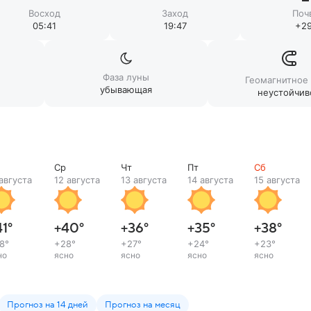
Восход
Заход
Поч
05:41
19:47
+29
Фаза луны
Геомагнитное
убывающая
неустойчив
Ср
Чт
Пт
Сб
 августа
12 августа
13 августа
14 августа
15 августа
41
°
+40
°
+36
°
+35
°
+38
°
8
°
+28
°
+27
°
+24
°
+23
°
но
ясно
ясно
ясно
ясно
Прогноз на 14 дней
Прогноз на месяц