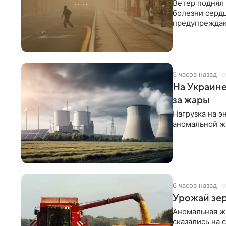
Ветер поднял
болезни сердц
предупреждаю
5 часов назад
На Украине
за жары
Нагрузка на э
аномальной ж
6 часов назад
Урожай зер
Аномальная ж
сказались на 