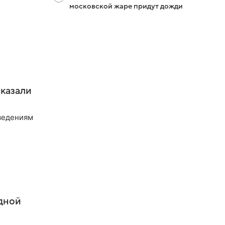
московской жаре придут дожди
оказали
ведениям
дной