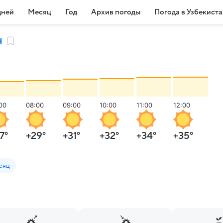
дней
Месяц
Год
Архив погоды
Погода в Узбекист
н
00
08:00
09:00
10:00
11:00
12:00
7
°
+29
°
+31
°
+32
°
+34
°
+35
°
сяц