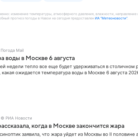
 именно: изменение температуры, атмосферного давления, влажности, направление
обный прогноз погоды в Навои на сегодня предоставлен
ИА “Метеоновости”
.
Погода Mail
а воды в Москве 6 августа
ей недели тепло все еще будет удерживаться в столичном 
 какая ожидается температура воды в Москве 6 августа 2026
© РИА Новости
ассказала, когда в Москве закончится жара
синоптик заявила, что жара уйдет из Москвы во II половине а