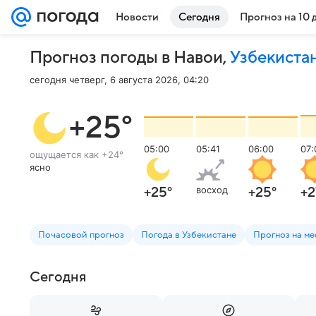
Новости
Сегодня
Прогноз на 10 
Прогноз погоды в Навои
,
Узбекиста
сегодня четверг, 6 августа 2026, 04:20
+25
°
05:00
05:41
06:00
07:
ощущается как
+24
°
ясно
восход
+25
°
+25
°
+2
Почасовой прогноз
Погода в Узбекистане
Прогноз на ме
Сегодня