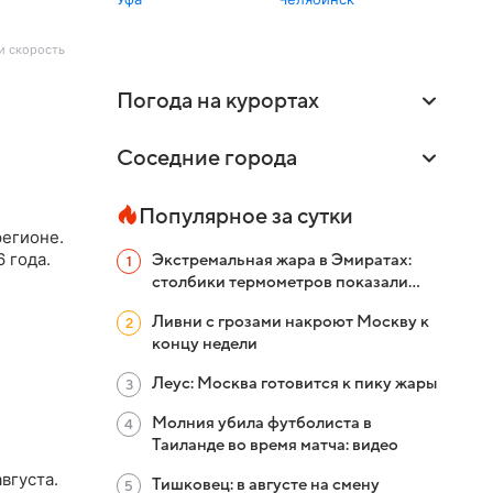
 и скорость
Погода на курортах
Соседние города
Популярное за сутки
регионе.
 года.
Экстремальная жара в Эмиратах:
столбики термометров показали
больше +51 °C
Ливни с грозами накроют Москву к
концу недели
Леус: Москва готовится к пику жары
Молния убила футболиста в
Таиланде во время матча: видео
вгуста.
Тишковец: в августе на смену