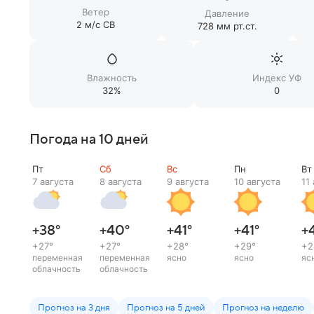
Ветер
Давление
2 м/c СВ
728 мм рт.ст.
Влажность
Индекс УФ
32%
0
Погода на 10 дней
Пт
Сб
Вс
Пн
Вт
7 августа
8 августа
9 августа
10 августа
11
+38
°
+40
°
+41
°
+41
°
+
+27
°
+27
°
+28
°
+29
°
+2
переменная
переменная
ясно
ясно
яс
облачность
облачность
Прогноз на 3 дня
Прогноз на 5 дней
Прогноз на неделю