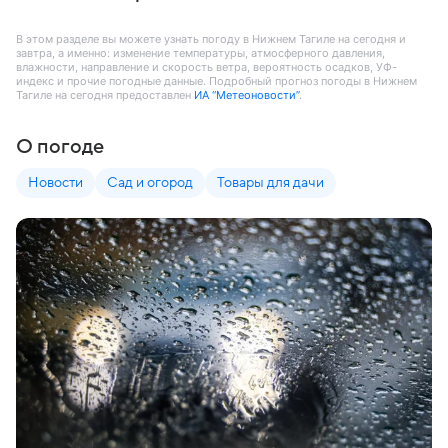
В этом разделе вы можете узнать погоду в Нижнем Тагиле на сегодня и
завтра, а именно: изменение температуры, атмосферного давления,
влажности, направление и скорость ветра, вероятность осадков, УФ-
индекс и прочие погодные данные. Подробный прогноз погоды в Нижнем
Тагиле на сегодня предоставлен
ИА “Метеоновости”
.
О погоде
Новости
Сад и огород
Товары для дачи