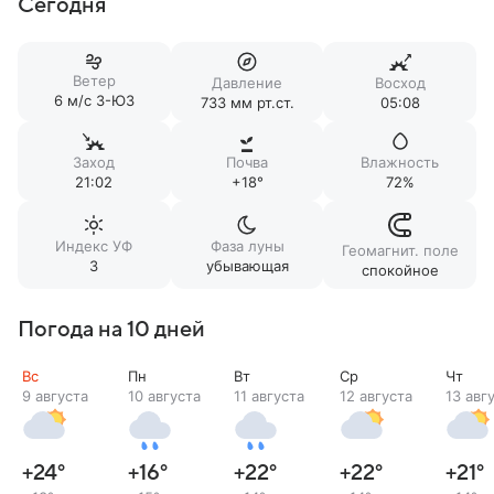
Сегодня
Ветер
Давление
Восход
6 м/c З-ЮЗ
733 мм рт.ст.
05:08
Заход
Почва
Влажность
21:02
+18°
72%
Индекс УФ
Фаза луны
Геомагнит. поле
3
убывающая
спокойное
Погода на 10 дней
Вс
Пн
Вт
Ср
Чт
9 августа
10 августа
11 августа
12 августа
13 авг
+24
°
+16
°
+22
°
+22
°
+21
°