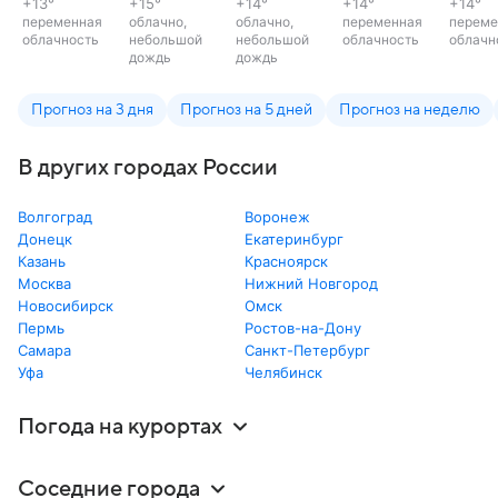
+13
°
+15
°
+14
°
+14
°
+14
°
переменная
облачно,
облачно,
переменная
переме
облачность
небольшой
небольшой
облачность
облачн
дождь
дождь
Прогноз на 3 дня
Прогноз на 5 дней
Прогноз на неделю
В других городах России
Волгоград
Воронеж
Донецк
Екатеринбург
Казань
Красноярск
Москва
Нижний Новгород
Новосибирск
Омск
Пермь
Ростов-на-Дону
Самара
Санкт-Петербург
Уфа
Челябинск
Погода на курортах
Соседние города