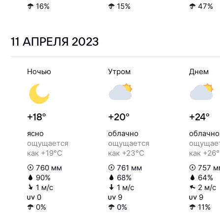
16%
15%
47%
11 АПРЕЛЯ
2023
Ночью
Утром
Днем
+18°
+20°
+24°
ясно
облачно
облачно
ощущается
ощущается
ощущае
как +19°C
как +23°C
как +26
760 мм
761 мм
757 м
90%
68%
64%
1 м/с
1 м/с
2 м/с
0
9
9
0%
0%
11%