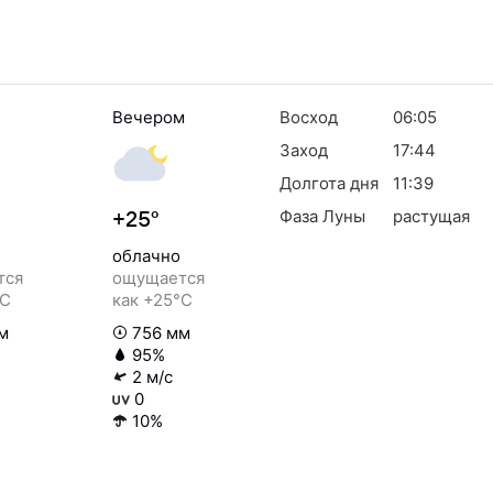
Вечером
Восход
06:05
Заход
17:44
Долгота дня
11:39
Фаза Луны
растущая
+25°
облачно
тся
ощущается
°C
как +25°C
м
756 мм
95%
2 м/с
0
10%