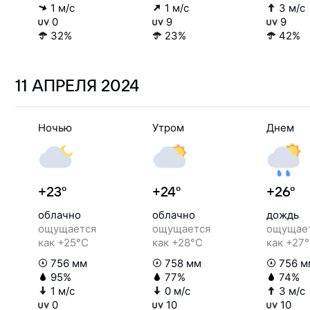
1 м/с
1 м/с
3 м/с
0
9
9
32%
23%
42%
11 АПРЕЛЯ
2024
Ночью
Утром
Днем
+23°
+24°
+26°
облачно
облачно
дождь
ощущается
ощущается
ощущае
как +25°C
как +28°C
как +27
756 мм
758 мм
756 м
95%
77%
74%
1 м/с
0 м/с
3 м/с
0
10
10