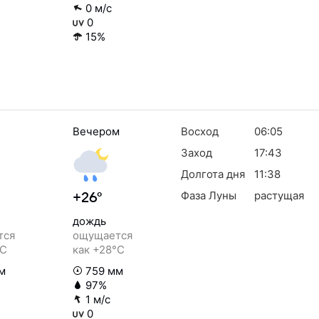
0 м/с
0
15%
Вечером
Восход
06:05
Заход
17:43
Долгота дня
11:38
Фаза Луны
растущая
+26°
дождь
тся
ощущается
°C
как +28°C
м
759 мм
97%
1 м/с
0