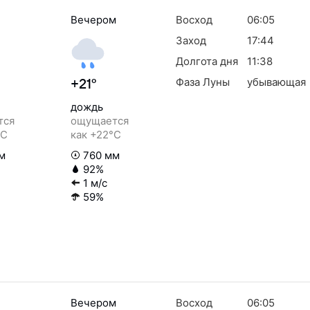
Вечером
Восход
06:05
Заход
17:44
Долгота дня
11:38
Фаза Луны
убывающая
+21°
дождь
тся
ощущается
°C
как +22°C
м
760 мм
92%
1 м/с
59%
Вечером
Восход
06:05