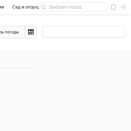
ии
Сад и огород
Товары для дачи
рь погоды