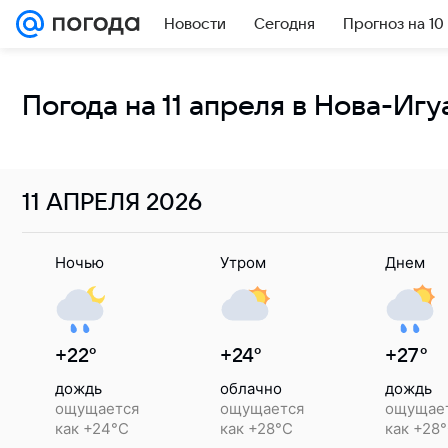
Новости
Сегодня
Прогноз на 10
Погода на 11 апреля в Нова-Игу
11 АПРЕЛЯ
2026
Ночью
Утром
Днем
+22°
+24°
+27°
дождь
облачно
дождь
ощущается
ощущается
ощущае
как +24°C
как +28°C
как +28