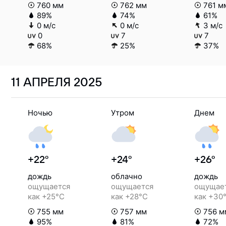
760 мм
762 мм
761 м
89%
74%
61%
0 м/с
0 м/с
3 м/с
0
7
7
68%
25%
37%
11 АПРЕЛЯ
2025
Ночью
Утром
Днем
+22°
+24°
+26°
дождь
облачно
дождь
ощущается
ощущается
ощущае
как +25°C
как +28°C
как +30
755 мм
757 мм
756 м
95%
81%
72%