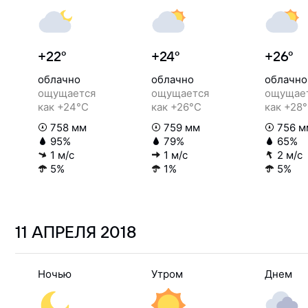
+22°
+24°
+26°
облачно
облачно
облачно
ощущается
ощущается
ощущае
как +24°C
как +26°C
как +28
758 мм
759 мм
756 м
95%
79%
65%
1 м/с
1 м/с
2 м/с
5%
1%
5%
11 АПРЕЛЯ
2018
Ночью
Утром
Днем