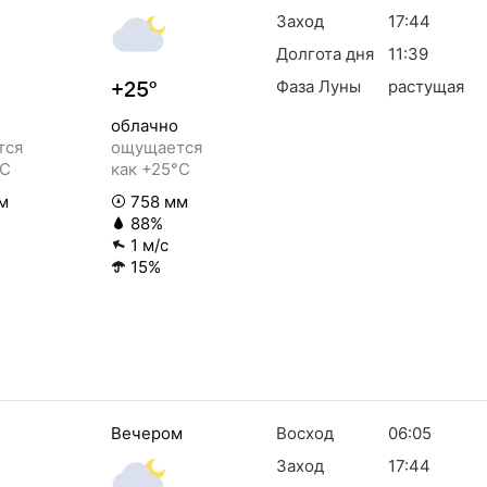
Заход
17:44
Долгота дня
11:39
Фаза Луны
растущая
+25°
облачно
тся
ощущается
°C
как +25°C
м
758 мм
88%
1 м/с
15%
Вечером
Восход
06:05
Заход
17:44