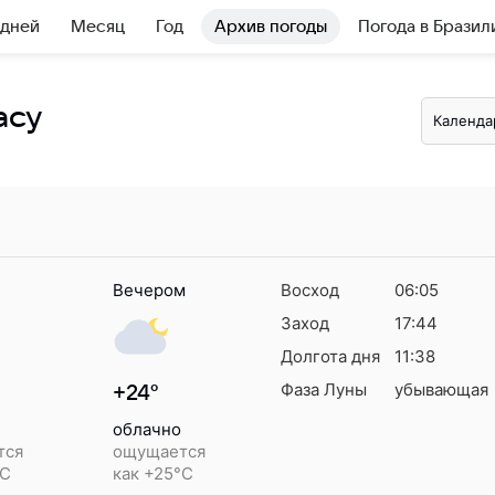
 дней
Месяц
Год
Архив погоды
Погода в Бразил
асу
Календа
Вечером
Восход
06:05
Заход
17:44
Долгота дня
11:38
Фаза Луны
убывающая
+24°
облачно
тся
ощущается
°C
как +25°C