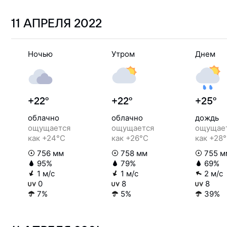
11 АПРЕЛЯ
2022
Ночью
Утром
Днем
+22°
+22°
+25°
облачно
облачно
дождь
ощущается
ощущается
ощущае
как +24°C
как +26°C
как +28
756 мм
758 мм
755 м
95%
79%
69%
1 м/с
1 м/с
2 м/с
0
8
8
7%
5%
39%