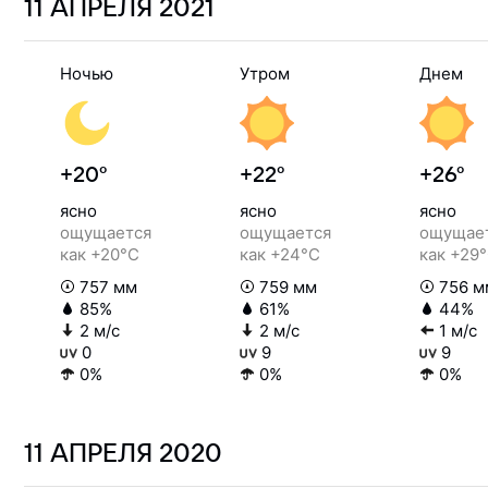
11 АПРЕЛЯ
2021
Ночью
Утром
Днем
+20°
+22°
+26°
ясно
ясно
ясно
ощущается
ощущается
ощущае
как +20°C
как +24°C
как +29
757 мм
759 мм
756 м
85%
61%
44%
2 м/с
2 м/с
1 м/с
0
9
9
0%
0%
0%
11 АПРЕЛЯ
2020