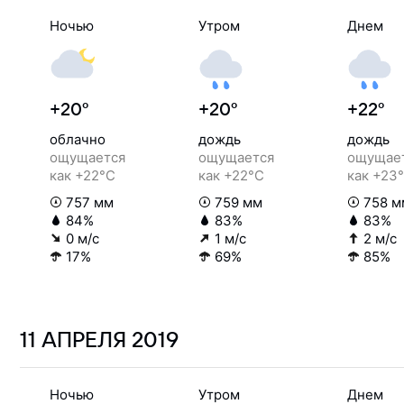
Ночью
Утром
Днем
+20°
+20°
+22°
облачно
дождь
дождь
ощущается
ощущается
ощущае
как +22°C
как +22°C
как +23
757 мм
759 мм
758 м
84%
83%
83%
0 м/с
1 м/с
2 м/с
17%
69%
85%
11 АПРЕЛЯ
2019
Ночью
Утром
Днем