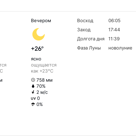
Вечером
Восход
06:05
Заход
17:44
Долгота дня
11:39
Фаза Луны
новолуние
+26°
ясно
тся
ощущается
°C
как +23°C
м
758 мм
70%
2 м/с
0
0%