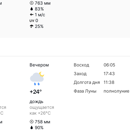
м
763 мм
83%
1 м/с
0
25%
Вечером
Восход
06:05
Заход
17:43
Долгота дня
11:38
Фаза Луны
полнолуние
+24°
дождь
тся
ощущается
°C
как +26°C
м
758 мм
90%