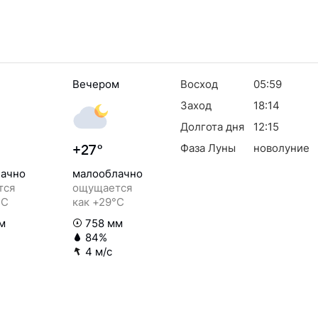
Вечером
Восход
05:59
Заход
18:14
Долгота дня
12:15
Фаза Луны
новолуние
+27°
ачно
малооблачно
тся
ощущается
°C
как +29°C
м
758 мм
84%
4 м/с