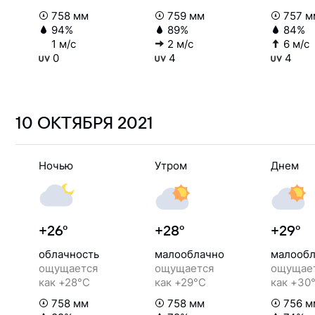
758 мм
759 мм
757 м
94%
89%
84%
1 м/с
2 м/с
6 м/с
0
4
4
10 ОКТЯБРЯ
2021
Ночью
Утром
Днем
+26°
+28°
+29°
облачность
малооблачно
малообл
ощущается
ощущается
ощущае
как +28°C
как +29°C
как +30
758 мм
758 мм
756 м