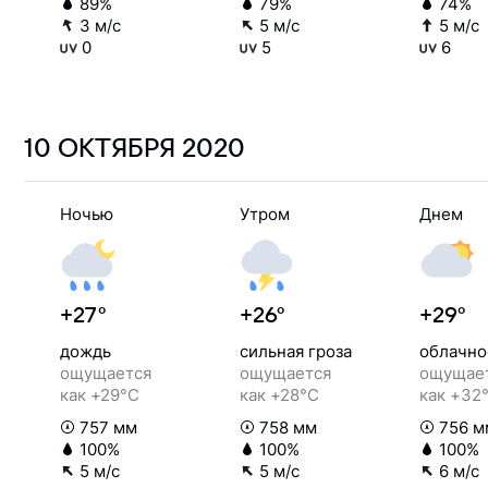
89%
79%
74%
3 м/с
5 м/с
5 м/с
0
5
6
10 ОКТЯБРЯ
2020
Ночью
Утром
Днем
+27°
+26°
+29°
дождь
сильная гроза
облачно
ощущается
ощущается
ощущае
как +29°C
как +28°C
как +32
757 мм
758 мм
756 м
100%
100%
100%
5 м/с
5 м/с
6 м/с