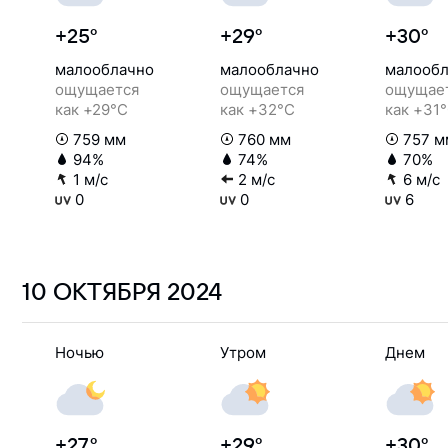
+25°
+29°
+30°
малооблачно
малооблачно
малообл
ощущается
ощущается
ощущае
как +29°C
как +32°C
как +31
759 мм
760 мм
757 м
94%
74%
70%
1 м/с
2 м/с
6 м/с
0
0
6
10 ОКТЯБРЯ
2024
Ночью
Утром
Днем
+27°
+29°
+30°