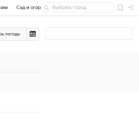
езии
Сад и огород
Товары для дачи
рь погоды