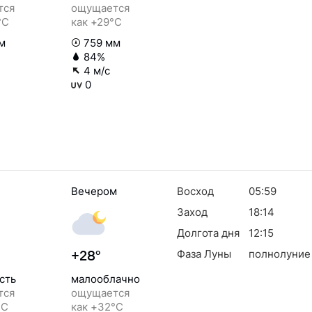
тся
ощущается
°C
как +29°C
м
759 мм
84%
4 м/с
0
Вечером
Восход
05:59
Заход
18:14
Долгота дня
12:15
Фаза Луны
полнолуние
+28°
сть
малооблачно
тся
ощущается
°C
как +32°C