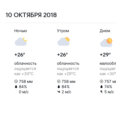
10 ОКТЯБРЯ
2018
Ночью
Утром
Днем
+26°
+26°
+29°
облачность
облачность
малообл
ощущается
ощущается
ощущае
как +30°C
как +29°C
как +30
758 мм
758 мм
757 м
84%
84%
74%
0 м/с
2 м/с
5 м/с