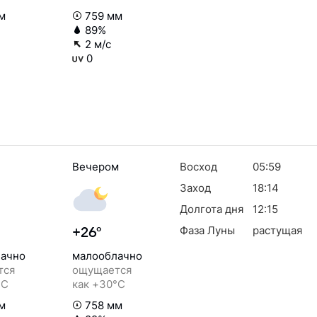
м
759 мм
89%
2 м/с
0
Вечером
Восход
05:59
Заход
18:14
Долгота дня
12:15
Фаза Луны
растущая
+26°
ачно
малооблачно
тся
ощущается
°C
как +30°C
м
758 мм