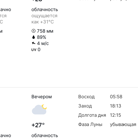
ачно
облачность
тся
ощущается
°C
как +31°C
м
758 мм
89%
4 м/с
0
Вечером
Восход
05:58
Заход
18:13
Долгота дня
12:15
Фаза Луны
убывающая
+27°
ачно
облачность