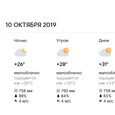
10 ОКТЯБРЯ
2019
Ночью
Утром
Днем
+26°
+28°
+31°
малооблачно
малооблачно
малообл
ощущается
ощущается
ощущае
как +28°C
как +30°C
как +33
758 мм
760 мм
758 м
89%
84%
63%
4 м/с
4 м/с
4 м/с