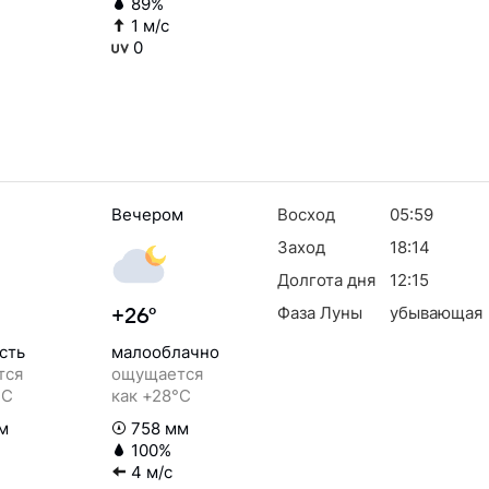
89%
1 м/с
0
Вечером
Восход
05:59
Заход
18:14
Долгота дня
12:15
Фаза Луны
убывающая
+26°
сть
малооблачно
тся
ощущается
°C
как +28°C
м
758 мм
100%
4 м/с