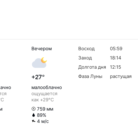
Вечером
Восход
05:59
Заход
18:14
Долгота дня
12:15
Фаза Луны
растущая
+27°
ачно
малооблачно
тся
ощущается
°C
как +29°C
м
759 мм
89%
4 м/с