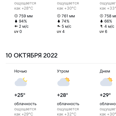
ощущается
ощущается
ощущае
как +28°C
как +30°C
как +33
759 мм
761 мм
758 м
94%
74%
66%
2 м/с
5 м/с
4 м/с
0
4
6
10 ОКТЯБРЯ
2022
Ночью
Утром
Днем
+25°
+28°
+29°
облачность
облачность
облачно
ощущается
ощущается
ощущае
как +29°C
как +32°C
как +30