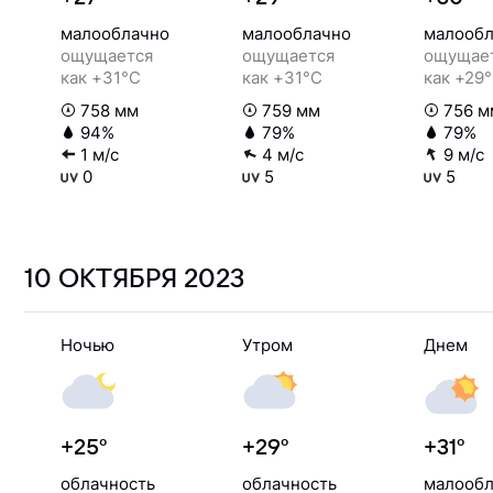
малооблачно
малооблачно
малообл
ощущается
ощущается
ощущае
как +31°C
как +31°C
как +29
758 мм
759 мм
756 м
94%
79%
79%
1 м/с
4 м/с
9 м/с
0
5
5
10 ОКТЯБРЯ
2023
Ночью
Утром
Днем
+25°
+29°
+31°
облачность
облачность
малообл