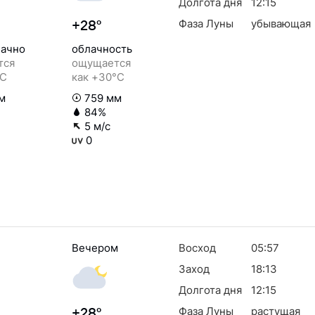
Долгота дня
12:15
Фаза Луны
убывающая
+28°
ачно
облачность
тся
ощущается
°C
как +30°C
м
759 мм
84%
5 м/с
0
Вечером
Восход
05:57
Заход
18:13
Долгота дня
12:15
Фаза Луны
растущая
+28°