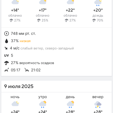
+14°
+17°
+22°
+20°
облачно
облачно
облачно
дождь
27%
25%
27%
70%
748 мм рт. ст.
37%
низкая
4 м/с
слабый ветер
, северо-западный
5
27%
вероятность осадков
05:17
21:02
9 июля 2025
ночь
утро
день
вечер
+24°
+24°
+28°
+28°