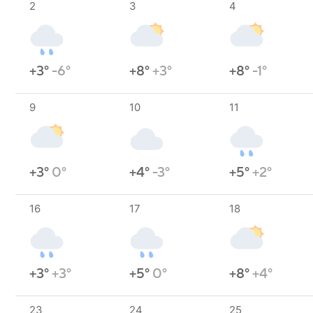
2
3
4
+3°
-6°
+8°
+3°
+8°
-1°
9
10
11
+3°
0°
+4°
-3°
+5°
+2°
16
17
18
+3°
+3°
+5°
0°
+8°
+4°
23
24
25