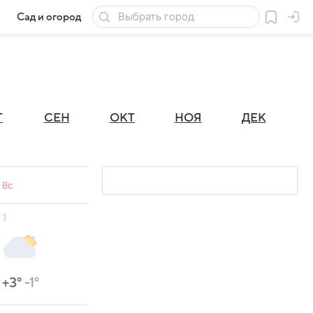
Сад и огород
Товары для дачи
Г
СЕН
ОКТ
НОЯ
ДЕК
Вс
1
+3°
-1°