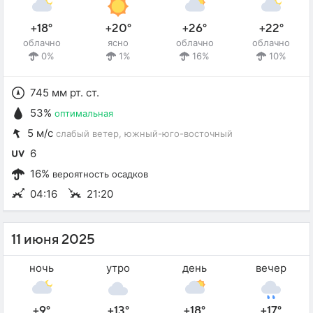
+18°
+20°
+26°
+22°
облачно
ясно
облачно
облачно
0%
1%
16%
10%
745 мм рт. ст.
53%
оптимальная
5 м/с
слабый ветер
, южный-юго-восточный
6
16%
вероятность осадков
04:16
21:20
11 июня 2025
ночь
утро
день
вечер
+9°
+13°
+18°
+17°