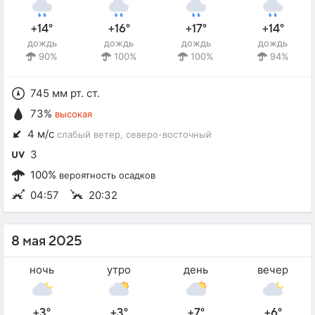
+14°
+16°
+17°
+14°
дождь
дождь
дождь
дождь
90%
100%
100%
94%
745 мм рт. ст.
73%
высокая
4 м/с
слабый ветер
, северо-восточный
3
100%
вероятность осадков
04:57
20:32
8 мая 2025
ночь
утро
день
вечер
+3°
+3°
+7°
+6°