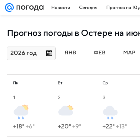
Новости
Сегодня
Прогноз на 10 
Прогноз погоды в Остере на ию
2026 год
ЯНВ
ФЕВ
МАР
Пн
Вт
Ср
1
2
3
+18°
+6°
+20°
+9°
+22°
+13°