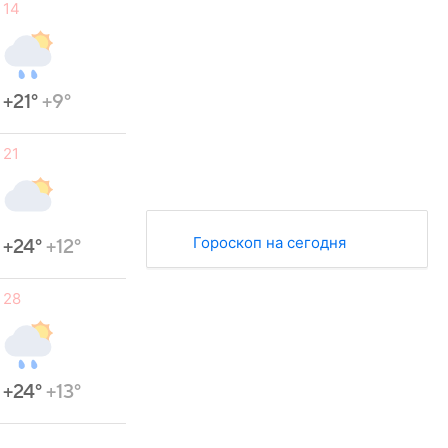
14
+21°
+9°
21
Гороскоп на сегодня
+24°
+12°
28
+24°
+13°