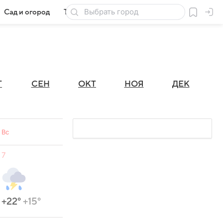
Сад и огород
Товары для дачи
Г
СЕН
ОКТ
НОЯ
ДЕК
Вс
7
+22°
+15°