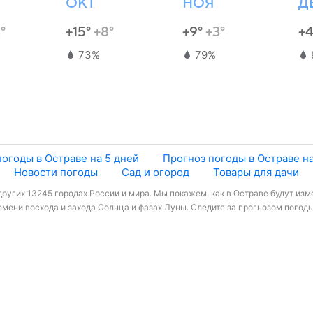
ОКТ
НОЯ
Д
°
+15°
+8°
+9°
+3°
+
73%
79%
погоды в Остраве на 5 дней
Прогноз погоды в Остраве на
Новости погоды
Сад и огород
Товары для дачи
других 13245 городах России и мира. Мы покажем, как в Остраве будут изме
мени восхода и захода Солнца и фазах Луны. Следите за прогнозом погоды 