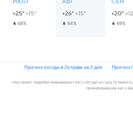
ИЮЛ
АВГ
СЕН
+25°
+15°
+26°
+15°
+20°
+12
68%
64%
69%
Прогноз погоды в Остраве на 3 дня
Прогноз 
Наш проект подробно информирует вас о погоде на год в Остраве и 
проинформируем вас о вре