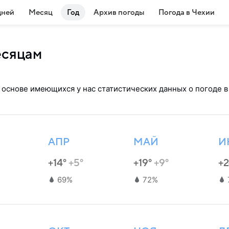
дней
Месяц
Год
Архив погоды
Погода в Чехии
есяцам
 основе имеющихся у нас статистических данных о погоде в
АПР
МАЙ
И
+14°
+5°
+19°
+9°
+
69%
72%