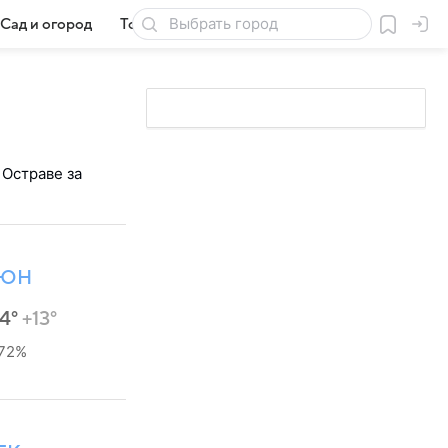
Сад и огород
Товары для дачи
 Остраве за
ЮН
24°
+13°
72%