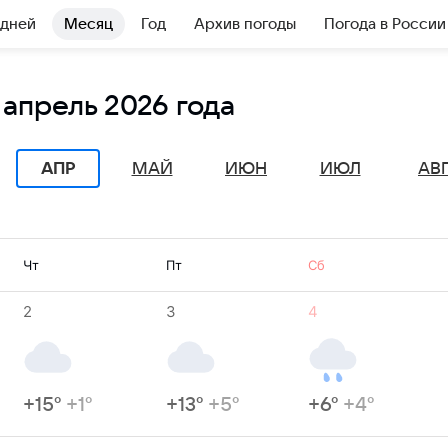
 дней
Месяц
Год
Архив погоды
Погода в России
апрель 2026 года
АПР
МАЙ
ИЮН
ИЮЛ
АВ
Чт
Пт
Сб
2
3
4
+15°
+1°
+13°
+5°
+6°
+4°