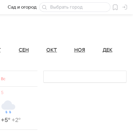
Сад и огород
Товары для дачи
Г
СЕН
ОКТ
НОЯ
ДЕК
Вс
5
+5°
+2°