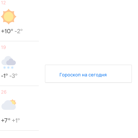
12
+10°
-2°
19
Гороскоп на сегодня
-1°
-3°
26
+7°
+1°