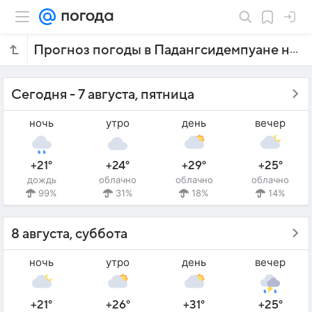
Прогноз погоды в Падангсидемпуане на 7 дней
Сегодня - 7 августа, пятница
ночь
утро
день
вечер
+21°
+24°
+29°
+25°
дождь
облачно
облачно
облачно
99%
31%
18%
14%
8 августа, суббота
ночь
утро
день
вечер
+21°
+26°
+31°
+25°