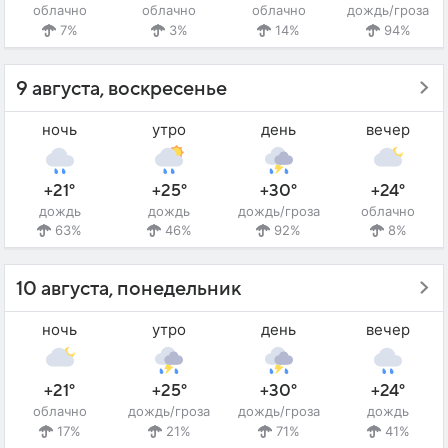
облачно
облачно
облачно
дождь/гроза
7%
3%
14%
94%
9 августа, воскресенье
ночь
утро
день
вечер
+21°
+25°
+30°
+24°
дождь
дождь
дождь/гроза
облачно
63%
46%
92%
8%
10 августа, понедельник
ночь
утро
день
вечер
+21°
+25°
+30°
+24°
облачно
дождь/гроза
дождь/гроза
дождь
17%
21%
71%
41%