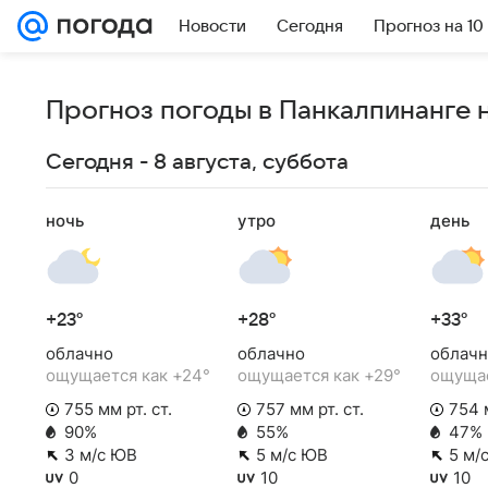
Новости
Сегодня
Прогноз на 10
Прогноз погоды в Панкалпинанге н
Сегодня - 8 августа, суббота
ночь
утро
день
+23°
+28°
+33°
облачно
облачно
облачн
ощущается как +24°
ощущается как +29°
ощущае
755 мм рт. ст.
757 мм рт. ст.
754 м
90%
55%
47%
3 м/с ЮВ
5 м/с ЮВ
5 м/
0
10
10