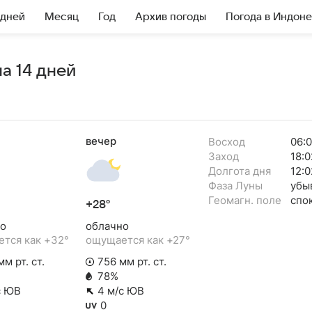
 дней
Месяц
Год
Архив погоды
Погода в Индон
а 14 дней
вечер
Восход
06:
Заход
18:0
Долгота дня
12:0
Фаза Луны
убы
Геомагн. поле
спо
+28°
о
облачно
тся как +32°
ощущается как +27°
м рт. ст.
756 мм рт. ст.
78%
с ЮВ
4 м/с ЮВ
0