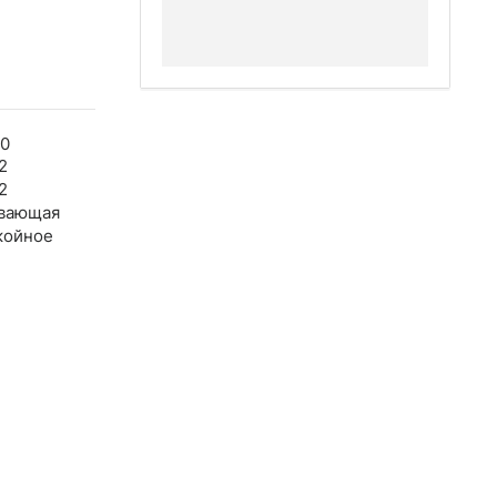
00
2
2
вающая
койное