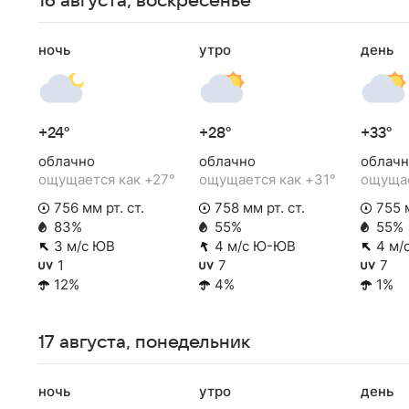
16 августа, воскресенье
ночь
утро
день
+24°
+28°
+33°
облачно
облачно
облачн
ощущается как +27°
ощущается как +31°
ощущае
756 мм рт. ст.
758 мм рт. ст.
755 м
83%
55%
55%
3 м/с ЮВ
4 м/с Ю-ЮВ
4 м/
1
7
7
12%
4%
1%
17 августа, понедельник
ночь
утро
день