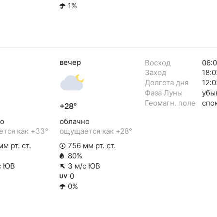
1%
вечер
Восход
06:
Заход
18:0
Долгота дня
12:0
Фаза Луны
убы
Геомагн. поле
спо
+28°
о
облачно
тся как +33°
ощущается как +28°
м рт. ст.
756 мм рт. ст.
80%
с ЮВ
3 м/с ЮВ
0
0%