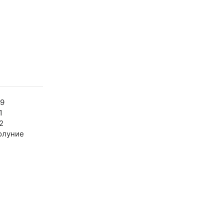
59
1
2
олуние