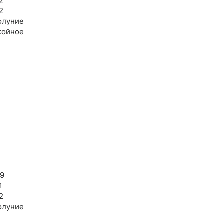
2
2
олуние
койное
59
1
2
олуние