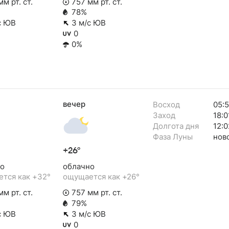
м рт. ст.
757 мм рт. ст.
78%
с ЮВ
3 м/с ЮВ
0
0%
вечер
Восход
05:
Заход
18:0
Долгота дня
12:0
Фаза Луны
нов
+26°
о
облачно
тся как +32°
ощущается как +26°
м рт. ст.
757 мм рт. ст.
79%
с ЮВ
3 м/с ЮВ
0