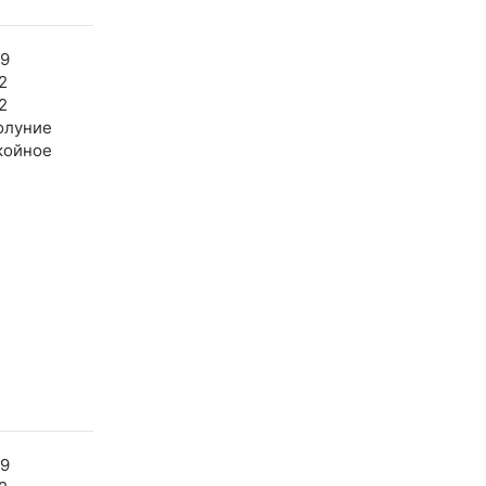
59
2
2
олуние
койное
59