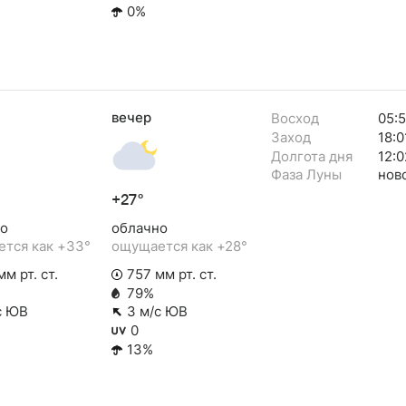
0%
вечер
Восход
05:
Заход
18:0
Долгота дня
12:0
Фаза Луны
нов
+27°
о
облачно
тся как +33°
ощущается как +28°
м рт. ст.
757 мм рт. ст.
79%
с ЮВ
3 м/с ЮВ
0
13%