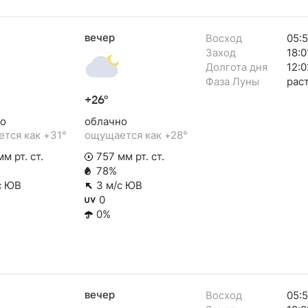
вечер
Восход
05:
Заход
18:0
Долгота дня
12:0
Фаза Луны
рас
+26°
о
облачно
тся как +31°
ощущается как +28°
м рт. ст.
757 мм рт. ст.
78%
с ЮВ
3 м/с ЮВ
0
0%
вечер
Восход
05: