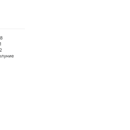
58
1
2
олуние