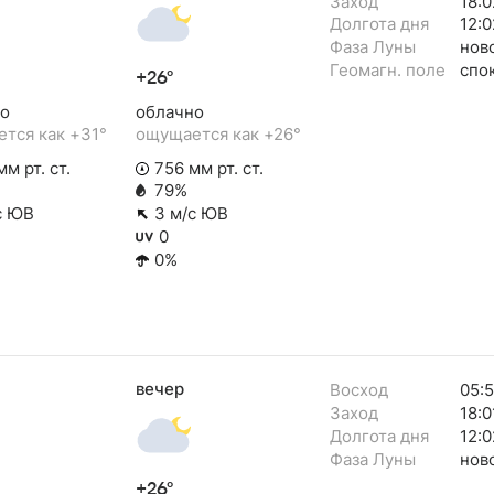
Заход
18:0
Долгота дня
12:0
Фаза Луны
нов
Геомагн. поле
спо
+26°
о
облачно
тся как +31°
ощущается как +26°
м рт. ст.
756 мм рт. ст.
79%
с ЮВ
3 м/с ЮВ
0
0%
вечер
Восход
05:
Заход
18:0
Долгота дня
12:0
Фаза Луны
нов
+26°