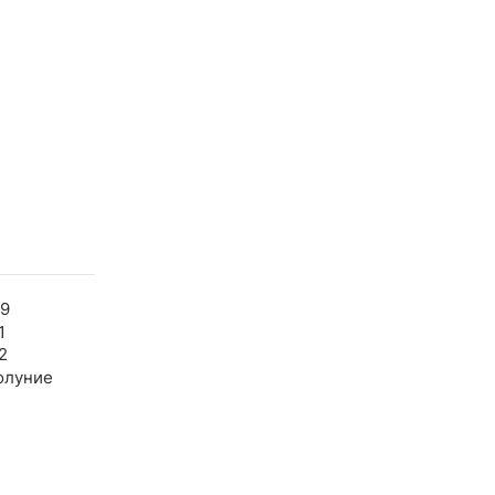
59
1
2
олуние