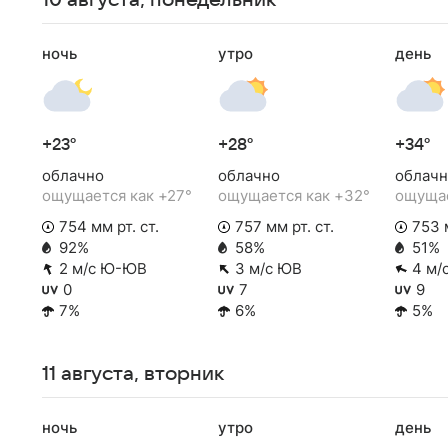
10 августа, понедельник
ночь
утро
день
+23°
+28°
+34°
облачно
облачно
облачн
ощущается как +27°
ощущается как +32°
ощущае
754 мм рт. ст.
757 мм рт. ст.
753 м
92%
58%
51%
2 м/с Ю-ЮВ
3 м/с ЮВ
4 м/
0
7
9
7%
6%
5%
11 августа, вторник
ночь
утро
день