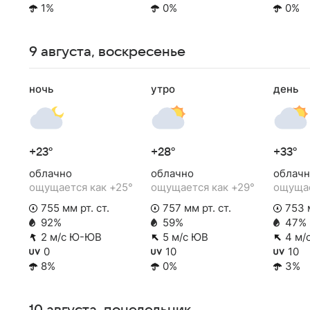
1%
0%
0%
9 августа, воскресенье
ночь
утро
день
+23°
+28°
+33°
облачно
облачно
облачн
ощущается как +25°
ощущается как +29°
ощущае
755 мм рт. ст.
757 мм рт. ст.
753 м
92%
59%
47%
2 м/с Ю-ЮВ
5 м/с ЮВ
4 м/
0
10
10
8%
0%
3%