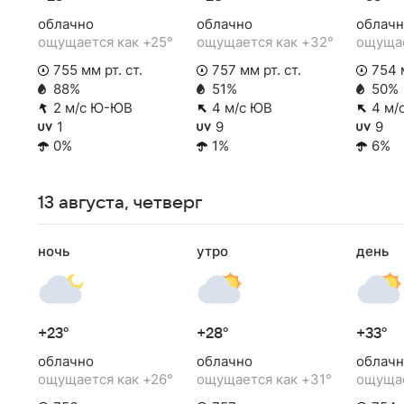
облачно
облачно
облачн
ощущается как +25°
ощущается как +32°
ощущае
755 мм рт. ст.
757 мм рт. ст.
754 м
88%
51%
50%
2 м/с Ю-ЮВ
4 м/с ЮВ
4 м/
1
9
9
0%
1%
6%
13 августа, четверг
ночь
утро
день
+23°
+28°
+33°
облачно
облачно
облачн
ощущается как +26°
ощущается как +31°
ощущае