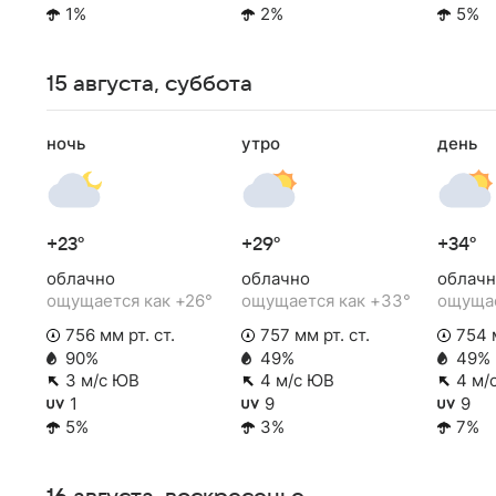
1%
2%
5%
15 августа, суббота
ночь
утро
день
+23°
+29°
+34°
облачно
облачно
облачн
ощущается как +26°
ощущается как +33°
ощущае
756 мм рт. ст.
757 мм рт. ст.
754 м
90%
49%
49%
3 м/с ЮВ
4 м/с ЮВ
4 м/
1
9
9
5%
3%
7%