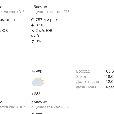
о
облачно
тся как +31°
ощущается как +27°
м рт. ст.
757 мм рт. ст.
83%
с ЮВ
2 м/с ЮВ
0
3%
вечер
Восход
05:
Заход
18:0
Долгота дня
12:0
Фаза Луны
нов
+26°
о
облачно
тся как +30°
ощущается как +26°