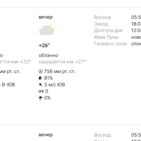
вечер
Восход
05:
Заход
18:0
Долгота дня
12:0
Фаза Луны
нов
Геомагн. поле
спо
+26°
о
облачно
тся как +32°
ощущается как +27°
м рт. ст.
756 мм рт. ст.
81%
с В-ЮВ
3 м/с ЮВ
0
0%
вечер
Восход
05: