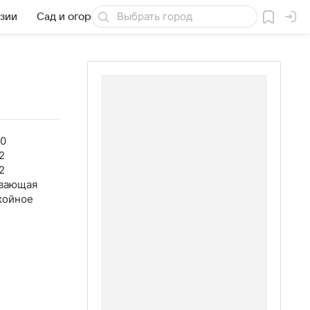
езии
Сад и огород
Товары для дачи
00
2
2
вающая
койное