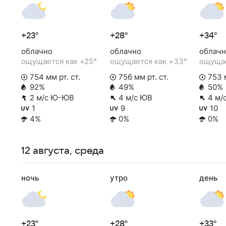
+23°
+28°
+34°
облачно
облачно
облачн
ощущается как +25°
ощущается как +33°
ощущае
754 мм рт. ст.
756 мм рт. ст.
753 м
92%
49%
50%
2 м/с Ю-ЮВ
4 м/с ЮВ
4 м/
1
9
10
4%
0%
0%
12 августа, среда
ночь
утро
день
+23°
+28°
+33°