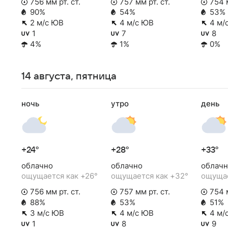
756 мм рт. ст.
757 мм рт. ст.
754 м
90%
54%
53%
2 м/с ЮВ
4 м/с ЮВ
4 м/
1
7
8
4%
1%
0%
14 августа, пятница
ночь
утро
день
+24°
+28°
+33°
облачно
облачно
облачн
ощущается как +26°
ощущается как +32°
ощущае
756 мм рт. ст.
757 мм рт. ст.
754 м
88%
53%
51%
3 м/с ЮВ
4 м/с ЮВ
4 м/
1
8
9