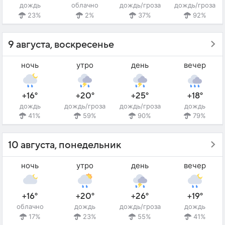
дождь
облачно
дождь/гроза
дождь/гроза
23%
2%
37%
92%
9 августа, воскресенье
ночь
утро
день
вечер
+16°
+20°
+25°
+18°
дождь
дождь/гроза
дождь/гроза
дождь
41%
59%
90%
79%
10 августа, понедельник
ночь
утро
день
вечер
+16°
+20°
+26°
+19°
облачно
дождь
дождь/гроза
дождь
17%
23%
55%
41%