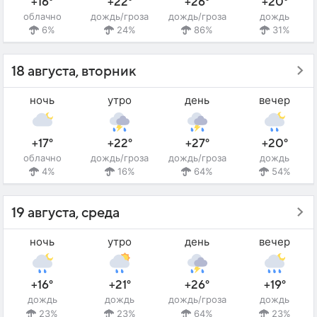
+16°
+22°
+26°
+20°
облачно
дождь/гроза
дождь/гроза
дождь
6%
24%
86%
31%
18 августа, вторник
ночь
утро
день
вечер
+17°
+22°
+27°
+20°
облачно
дождь/гроза
дождь/гроза
дождь
4%
16%
64%
54%
19 августа, среда
ночь
утро
день
вечер
+16°
+21°
+26°
+19°
дождь
дождь
дождь/гроза
дождь
23%
23%
64%
23%