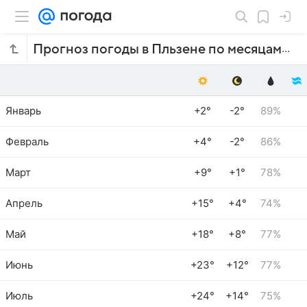
Прогноз погоды в Пльзене по месяцам
Январь
+2°
-2°
89%
Февраль
+4°
-2°
86%
Март
+9°
+1°
78%
Апрель
+15°
+4°
74%
Май
+18°
+8°
77%
Июнь
+23°
+12°
77%
Июль
+24°
+14°
75%