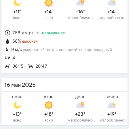
+11°
+14°
+16°
+14°
ясно
ясно
малооблачно
малооблачно
758 мм рт. ст.
нормальное
68%
высокая
9 м/с
умеренный ветер
, северный-северо-западный
4
06:15
20:47
16 мая 2025
ночь
утро
день
вечер
+13°
+18°
+23°
+19°
ясно
ясно
малооблачно
малооблачно