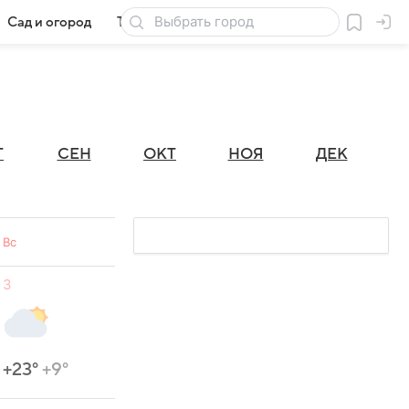
Сад и огород
Товары для дачи
Г
СЕН
ОКТ
НОЯ
ДЕК
Вс
3
+23°
+9°