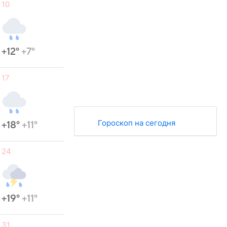
10
+12°
+7°
17
Гороскоп на сегодня
+18°
+11°
24
+19°
+11°
31