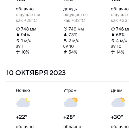
облачно
дождь
облачно
ощущается
ощущается
ощущае
как +28°C
как +32°C
как +33
748 мм
749 мм
746 м
94%
73%
66%
1 м/с
2 м/с
4 м/с
1
10
10
10%
54%
14%
10 ОКТЯБРЯ
2023
Ночью
Утром
Днем
+22°
+28°
+30°
облачно
облачно
облачно