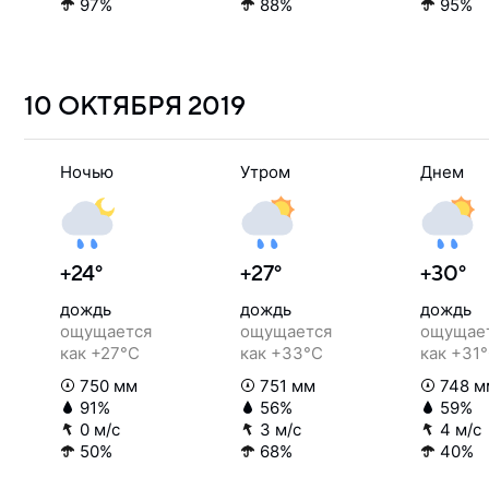
97%
88%
95%
10 ОКТЯБРЯ
2019
Ночью
Утром
Днем
+24°
+27°
+30°
дождь
дождь
дождь
ощущается
ощущается
ощущае
как +27°C
как +33°C
как +31
750 мм
751 мм
748 м
91%
56%
59%
0 м/с
3 м/с
4 м/с
50%
68%
40%