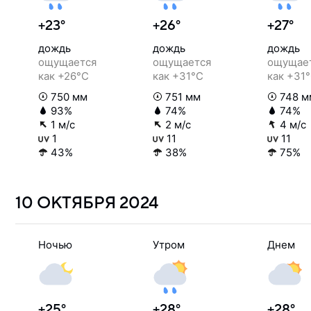
+23°
+26°
+27°
дождь
дождь
дождь
ощущается
ощущается
ощущае
как +26°C
как +31°C
как +31
750 мм
751 мм
748 м
93%
74%
74%
1 м/с
2 м/с
4 м/с
1
11
11
43%
38%
75%
10 ОКТЯБРЯ
2024
Ночью
Утром
Днем
+25°
+28°
+28°