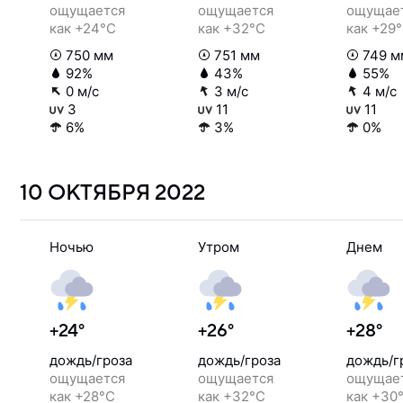
ощущается
ощущается
ощущае
как +24°C
как +32°C
как +29
750 мм
751 мм
749 м
92%
43%
55%
0 м/с
3 м/с
4 м/с
3
11
11
6%
3%
0%
10 ОКТЯБРЯ
2022
Ночью
Утром
Днем
+24°
+26°
+28°
дождь/гроза
дождь/гроза
дождь/г
ощущается
ощущается
ощущае
как +28°C
как +32°C
как +30