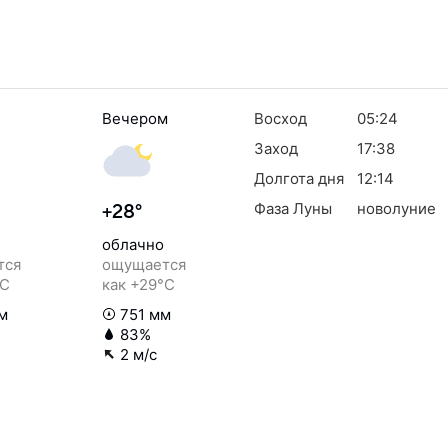
Вечером
Восход
05:24
Заход
17:38
Долгота дня
12:14
Фаза Луны
новолуние
+28°
облачно
тся
ощущается
°C
как +29°C
м
751 мм
83%
2 м/с