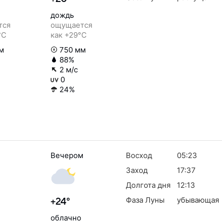
дождь
тся
ощущается
°C
как +29°C
м
750 мм
88%
2 м/с
0
24%
Вечером
Восход
05:23
Заход
17:37
Долгота дня
12:13
Фаза Луны
убывающая
+24°
облачно