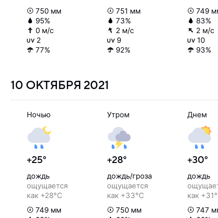
750 мм
751 мм
749 м
95%
73%
83%
0 м/с
2 м/с
2 м/с
2
9
10
77%
92%
93%
10 ОКТЯБРЯ
2021
Ночью
Утром
Днем
+25°
+28°
+30°
дождь
дождь/гроза
дождь
ощущается
ощущается
ощущае
как +28°C
как +33°C
как +31
749 мм
750 мм
747 м