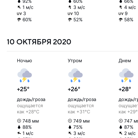
92%
60%
66%
1 м/с
3 м/с
4 м/с
3
10
9
60%
52%
58%
10 ОКТЯБРЯ
2020
Ночью
Утром
Днем
+25°
+26°
+28°
дождь/гроза
дождь/гроза
дождь/г
ощущается
ощущается
ощущае
как +28°C
как +31°C
как +29
748 мм
749 мм
747 м
88%
75%
87%
1 м/с
3 м/с
2 м/с