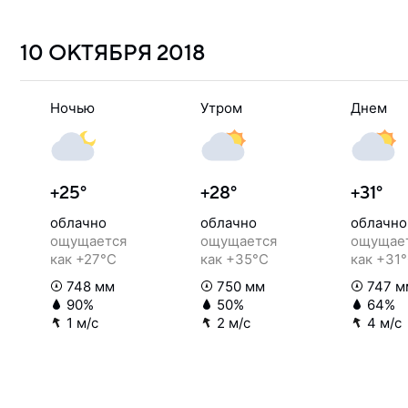
10 ОКТЯБРЯ
2018
Ночью
Утром
Днем
+25°
+28°
+31°
облачно
облачно
облачно
ощущается
ощущается
ощущае
как +27°C
как +35°C
как +31
748 мм
750 мм
747 м
90%
50%
64%
1 м/с
2 м/с
4 м/с