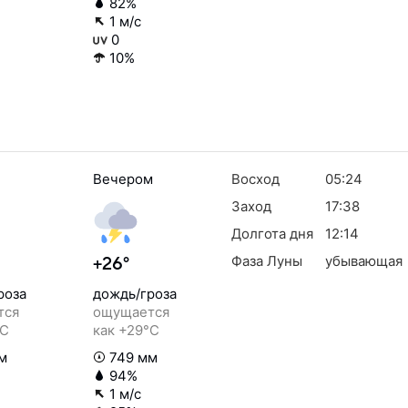
82%
1 м/с
0
10%
Вечером
Восход
05:24
Заход
17:38
Долгота дня
12:14
Фаза Луны
убывающая
+26°
роза
дождь/гроза
тся
ощущается
°C
как +29°C
м
749 мм
94%
1 м/с