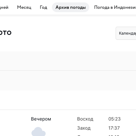
дней
Месяц
Год
Архив погоды
Погода в Индонези
рто
Календа
Вечером
Восход
05:23
Заход
17:37