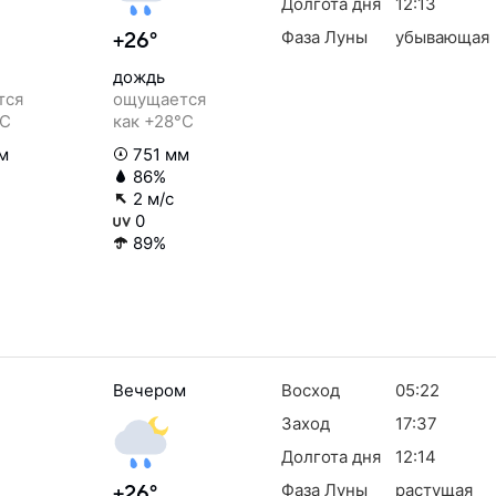
Долгота дня
12:13
Фаза Луны
убывающая
+26°
дождь
тся
ощущается
°C
как +28°C
м
751 мм
86%
2 м/с
0
89%
Вечером
Восход
05:22
Заход
17:37
Долгота дня
12:14
Фаза Луны
растущая
+26°