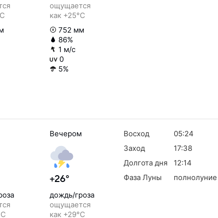
тся
ощущается
°C
как +25°C
м
752 мм
86%
1 м/с
0
5%
Вечером
Восход
05:24
Заход
17:38
Долгота дня
12:14
Фаза Луны
полнолуние
+26°
роза
дождь/гроза
тся
ощущается
°C
как +29°C