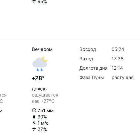
95%
Вечером
Восход
05:24
Заход
17:38
Долгота дня
12:14
Фаза Луны
растущая
+28°
дождь
тся
ощущается
°C
как +27°C
м
751 мм
90%
1 м/с
27%