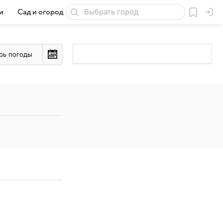
и
Сад и огород
Товары для дачи
рь погоды