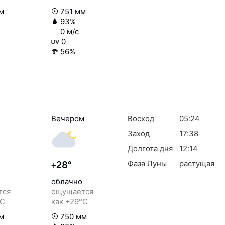
м
751 мм
93%
0 м/с
0
56%
Вечером
Восход
05:24
Заход
17:38
Долгота дня
12:14
Фаза Луны
растущая
+28°
облачно
тся
ощущается
°C
как +29°C
м
750 мм