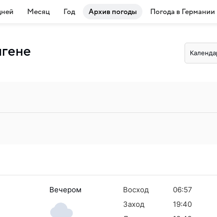
дней
Месяц
Год
Архив погоды
Погода в Германии
нгене
Календа
Вечером
Восход
06:57
Заход
19:40