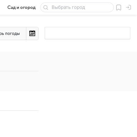
Сад и огород
Товары для дачи
рь погоды