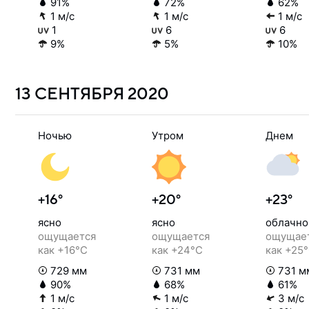
91%
72%
62%
1 м/с
1 м/с
1 м/с
1
6
6
9%
5%
10%
13 СЕНТЯБРЯ
2020
Ночью
Утром
Днем
+16°
+20°
+23°
ясно
ясно
облачно
ощущается
ощущается
ощущае
как +16°C
как +24°C
как +25
729 мм
731 мм
731 м
90%
68%
61%
1 м/с
1 м/с
3 м/с