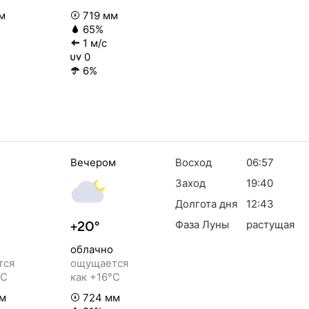
м
719 мм
65%
1 м/с
0
6%
Вечером
Восход
06:57
Заход
19:40
Долгота дня
12:43
Фаза Луны
растущая
+20°
облачно
тся
ощущается
°C
как +16°C
м
724 мм