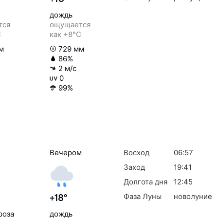
дождь
тся
ощущается
C
как +8°C
м
729 мм
86%
2 м/с
0
99%
Вечером
Восход
06:57
Заход
19:41
Долгота дня
12:45
Фаза Луны
новолуние
+18°
роза
дождь