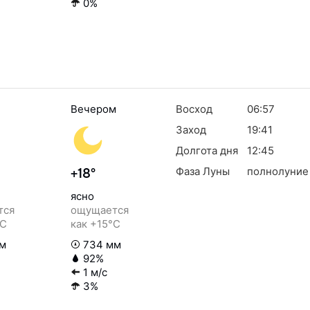
0%
Вечером
Восход
06:57
Заход
19:41
Долгота дня
12:45
Фаза Луны
полнолуние
+18°
ясно
тся
ощущается
°C
как +15°C
м
734 мм
92%
1 м/с
3%