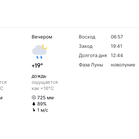
Вечером
Восход
06:57
Заход
19:41
Долгота дня
12:44
Фаза Луны
новолуние
+19°
дождь
тся
ощущается
°C
как +16°C
м
725 мм
89%
1 м/с