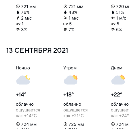
721 мм
721 мм
720 м
76%
48%
51%
2 м/с
1 м/с
1 м/с
1
5
5
3%
7%
6%
13 СЕНТЯБРЯ
2021
Ночью
Утром
Днем
+14°
+18°
+22°
облачно
облачно
облачно
ощущается
ощущается
ощущае
как +14°C
как +21°C
как +24
724 мм
725 мм
724 м