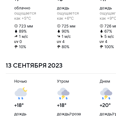
облачно
дождь
дождь
ощущается
ощущается
ощущае
как +5°C
как +6°C
как +9°
723 мм
725 мм
726 м
89%
90%
67%
1 м/с
1 м/с
5 м/с
0
4
4
10%
80%
100%
13 СЕНТЯБРЯ
2023
Ночью
Утром
Днем
+18°
+18°
+20°
дождь
дождь/гроза
дождь/г