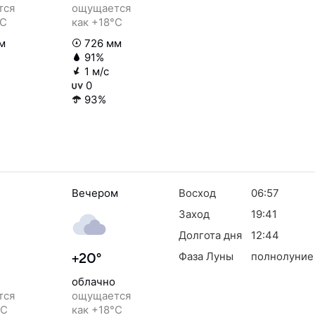
тся
ощущается
°C
как +18°C
м
726 мм
91%
1 м/с
0
93%
Вечером
Восход
06:57
Заход
19:41
Долгота дня
12:44
Фаза Луны
полнолуние
+20°
облачно
тся
ощущается
°C
как +18°C