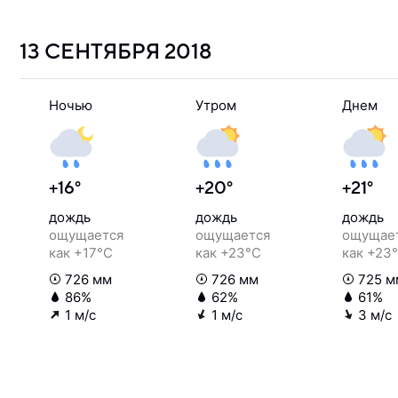
13 СЕНТЯБРЯ
2018
Ночью
Утром
Днем
+16°
+20°
+21°
дождь
дождь
дождь
ощущается
ощущается
ощущае
как +17°C
как +23°C
как +23
726 мм
726 мм
725 м
86%
62%
61%
1 м/с
1 м/с
3 м/с