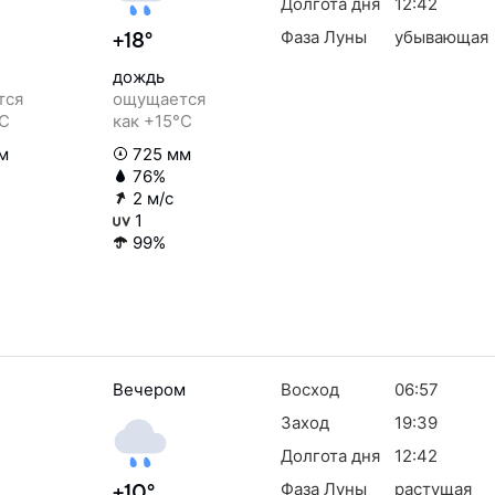
Долгота дня
12:42
Фаза Луны
убывающая
+18°
дождь
тся
ощущается
°C
как +15°C
м
725 мм
76%
2 м/с
1
99%
Вечером
Восход
06:57
Заход
19:39
Долгота дня
12:42
Фаза Луны
растущая
+10°