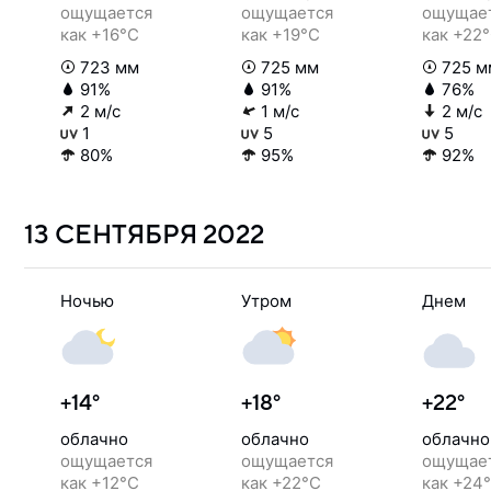
ощущается
ощущается
ощущае
как +16°C
как +19°C
как +22
723 мм
725 мм
725 м
91%
91%
76%
2 м/с
1 м/с
2 м/с
1
5
5
80%
95%
92%
13 СЕНТЯБРЯ
2022
Ночью
Утром
Днем
+14°
+18°
+22°
облачно
облачно
облачно
ощущается
ощущается
ощущае
как +12°C
как +22°C
как +24