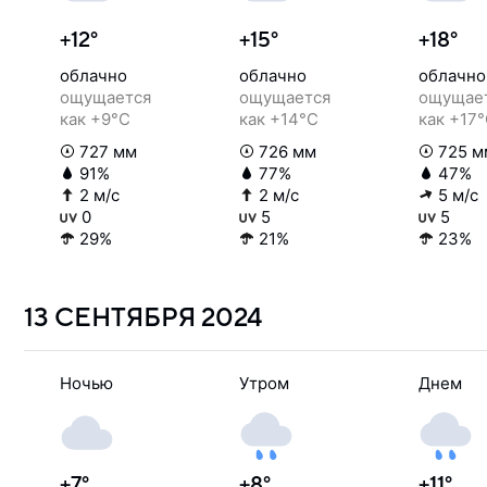
+12°
+15°
+18°
облачно
облачно
облачно
ощущается
ощущается
ощущае
как +9°C
как +14°C
как +17
727 мм
726 мм
725 м
91%
77%
47%
2 м/с
2 м/с
5 м/с
0
5
5
29%
21%
23%
13 СЕНТЯБРЯ
2024
Ночью
Утром
Днем
+7°
+8°
+11°