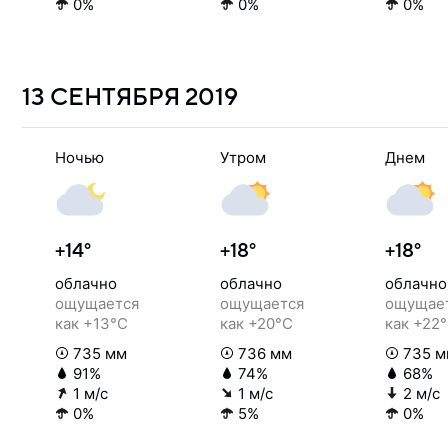
0%
0%
0%
13 СЕНТЯБРЯ
2019
Ночью
Утром
Днем
+14°
+18°
+18°
облачно
облачно
облачно
ощущается
ощущается
ощущае
как +13°C
как +20°C
как +22
735 мм
736 мм
735 м
91%
74%
68%
1 м/с
1 м/с
2 м/с
0%
5%
0%