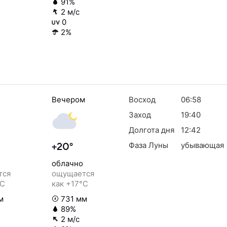
91%
2 м/с
0
2%
Вечером
Восход
06:58
Заход
19:40
Долгота дня
12:42
Фаза Луны
убывающая
+20°
облачно
тся
ощущается
°C
как +17°C
м
731 мм
89%
2 м/с