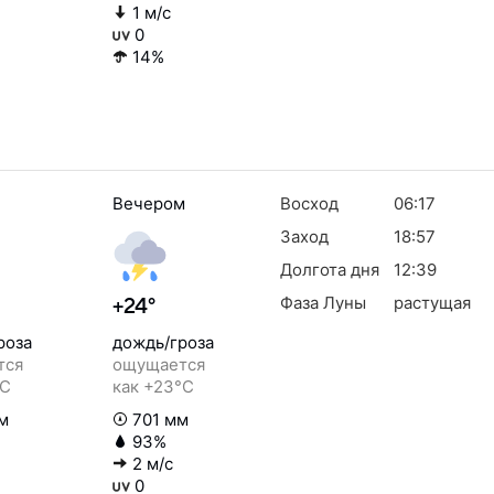
1 м/с
0
14%
Вечером
Восход
06:17
Заход
18:57
Долгота дня
12:39
Фаза Луны
растущая
+24°
роза
дождь/гроза
тся
ощущается
°C
как +23°C
м
701 мм
93%
2 м/с
0