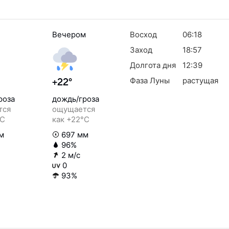
Вечером
Восход
06:18
Заход
18:57
Долгота дня
12:39
Фаза Луны
растущая
+22°
роза
дождь/гроза
тся
ощущается
°C
как +22°C
м
697 мм
96%
2 м/с
0
93%