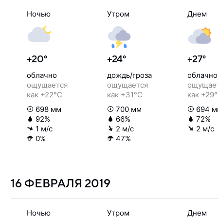
Ночью
Утром
Днем
+20°
+24°
+27°
облачно
дождь/гроза
облачно
ощущается
ощущается
ощущае
как +22°C
как +31°C
как +29
698 мм
700 мм
694 м
92%
66%
72%
1 м/с
2 м/с
2 м/с
0%
47%
16 ФЕВРАЛЯ
2019
Ночью
Утром
Днем