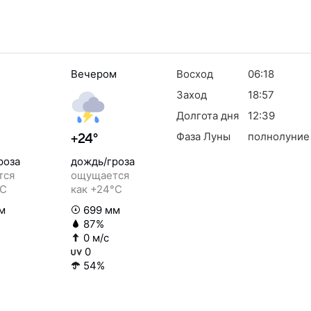
Вечером
Восход
06:18
Заход
18:57
Долгота дня
12:39
Фаза Луны
полнолуние
+24°
роза
дождь/гроза
тся
ощущается
°C
как +24°C
м
699 мм
87%
0 м/с
0
54%