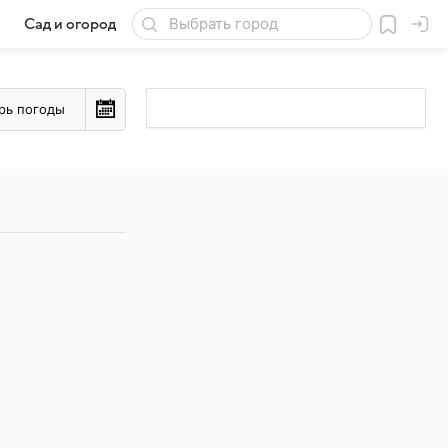
Сад и огород
Товары для дачи
рь погоды