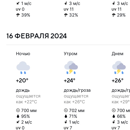
1 м/с
3 м/с
3 м/с
0
11
11
39%
32%
29%
16 ФЕВРАЛЯ
2024
Ночью
Утром
Днем
+20°
+24°
+26°
дождь
дождь/гроза
дождь/г
ощущается
ощущается
ощущае
как +22°C
как +26°C
как +29
700 мм
702 мм
700 м
95%
71%
66%
2 м/с
1 м/с
3 м/с
0
7
7