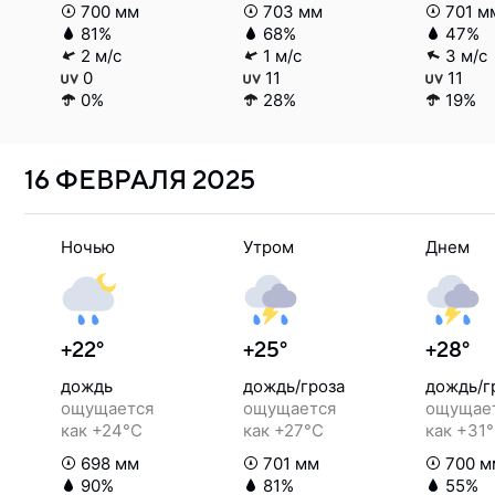
700 мм
703 мм
701 м
81%
68%
47%
2 м/с
1 м/с
3 м/с
0
11
11
0%
28%
19%
16 ФЕВРАЛЯ
2025
Ночью
Утром
Днем
+22°
+25°
+28°
дождь
дождь/гроза
дождь/г
ощущается
ощущается
ощущае
как +24°C
как +27°C
как +31
698 мм
701 мм
700 м
90%
81%
55%