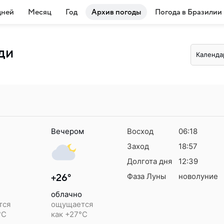
дней
Месяц
Год
Архив погоды
Погода в Бразилии
ди
Календа
Вечером
Восход
06:18
Заход
18:57
Долгота дня
12:39
Фаза Луны
новолуние
+26°
облачно
тся
ощущается
°C
как +27°C