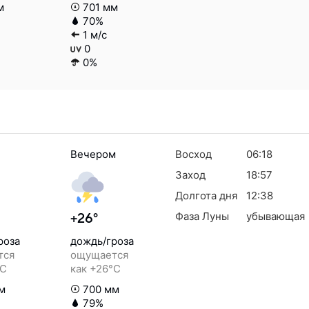
м
701 мм
70%
1 м/с
0
0%
Вечером
Восход
06:18
Заход
18:57
Долгота дня
12:38
Фаза Луны
убывающая
+26°
роза
дождь/гроза
тся
ощущается
°C
как +26°C
м
700 мм
79%