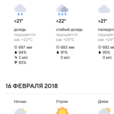
+21°
+22°
+21°
дождь
слабый дождь
пасмурн
ощущается
ощущается
ощущае
как +22°C
как +25°C
как +24
697 мм
693 мм
692 м
94%
91%
95%
2 м/с
0 м/с
0 м/с
92%
16 ФЕВРАЛЯ
2018
Ночью
Утром
Днем