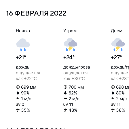
16 ФЕВРАЛЯ
2022
Ночью
Утром
Днем
+21°
+24°
+27°
дождь
дождь/гроза
дождь/г
ощущается
ощущается
ощущае
как +22°C
как +30°C
как +28
699 мм
700 мм
698 м
90%
62%
80%
1 м/с
2 м/с
2 м/с
0
11
11
35%
48%
38%