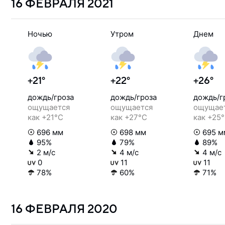
16 ФЕВРАЛЯ
2021
Ночью
Утром
Днем
+21°
+22°
+26°
дождь/гроза
дождь/гроза
дождь/г
ощущается
ощущается
ощущае
как +21°C
как +27°C
как +25
696 мм
698 мм
695 м
95%
79%
89%
2 м/с
4 м/с
4 м/с
0
11
11
78%
60%
71%
16 ФЕВРАЛЯ
2020