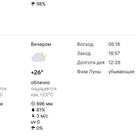
98%
Вечером
Восход
06:18
Заход
18:57
Долгота дня
12:39
Фаза Луны
убывающая
+26°
облачно
тся
ощущается
°C
как +23°C
м
696 мм
81%
3 м/с
0
0%