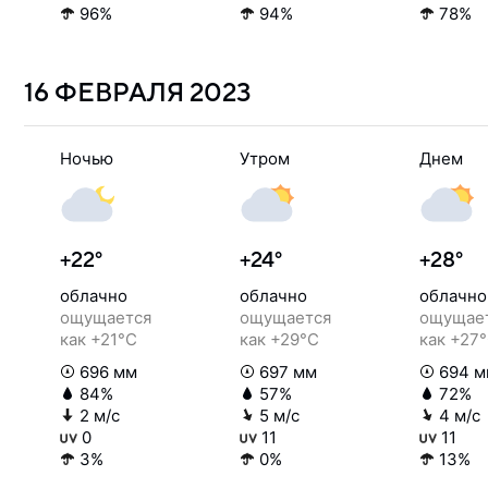
96%
94%
78%
16 ФЕВРАЛЯ
2023
Ночью
Утром
Днем
+22°
+24°
+28°
облачно
облачно
облачно
ощущается
ощущается
ощущае
как +21°C
как +29°C
как +27
696 мм
697 мм
694 м
84%
57%
72%
2 м/с
5 м/с
4 м/с
0
11
11
3%
0%
13%