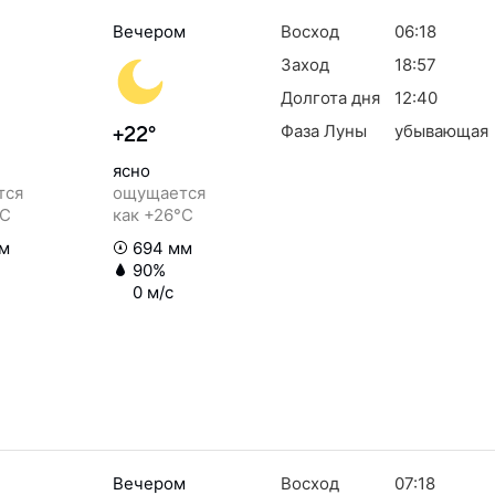
Вечером
Восход
06:18
Заход
18:57
Долгота дня
12:40
Фаза Луны
убывающая
+22°
ясно
тся
ощущается
°C
как +26°C
м
694 мм
90%
0 м/с
Вечером
Восход
07:18