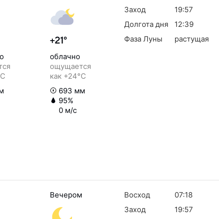
Заход
19:57
Долгота дня
12:39
Фаза Луны
растущая
+21°
о
облачно
тся
ощущается
°C
как +24°C
м
693 мм
95%
0 м/с
Вечером
Восход
07:18
Заход
19:57