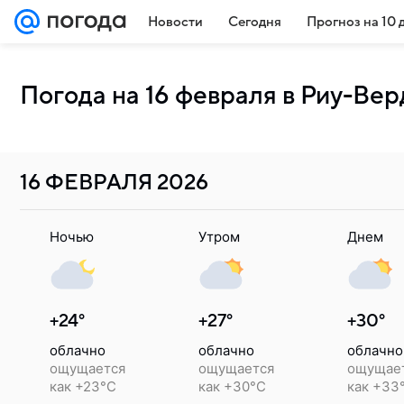
Новости
Сегодня
Прогноз на 10 
Погода на 16 февраля в Риу-Вер
16 ФЕВРАЛЯ
2026
Ночью
Утром
Днем
+24°
+27°
+30°
облачно
облачно
облачно
ощущается
ощущается
ощущае
как +23°C
как +30°C
как +33