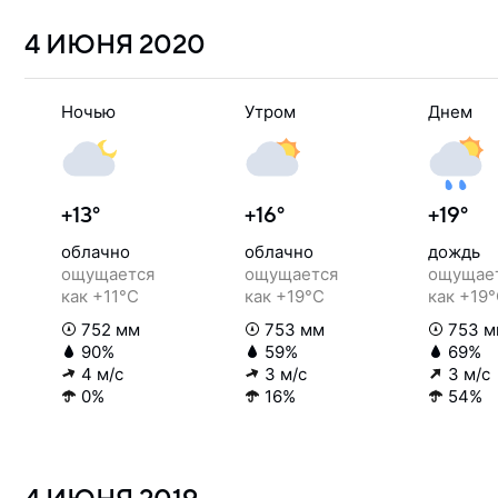
4 ИЮНЯ
2020
Ночью
Утром
Днем
+13°
+16°
+19°
облачно
облачно
дождь
ощущается
ощущается
ощущае
как +11°C
как +19°C
как +19
752 мм
753 мм
753 м
90%
59%
69%
4 м/с
3 м/с
3 м/с
0%
16%
54%