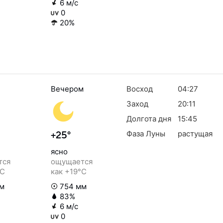
6 м/с
0
20%
Вечером
Восход
04:27
Заход
20:11
Долгота дня
15:45
Фаза Луны
растущая
+25°
ясно
тся
ощущается
°C
как +19°C
м
754 мм
83%
6 м/с
0