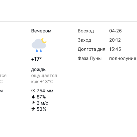
Вечером
Восход
04:26
Заход
20:12
Долгота дня
15:45
Фаза Луны
полнолуние
+17°
дождь
тся
ощущается
°C
как +13°C
м
754 мм
87%
2 м/с
53%