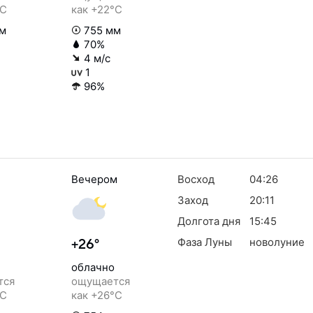
°C
как +22°C
м
755 мм
70%
4 м/с
1
96%
Вечером
Восход
04:26
Заход
20:11
Долгота дня
15:45
Фаза Луны
новолуние
+26°
облачно
тся
ощущается
°C
как +26°C