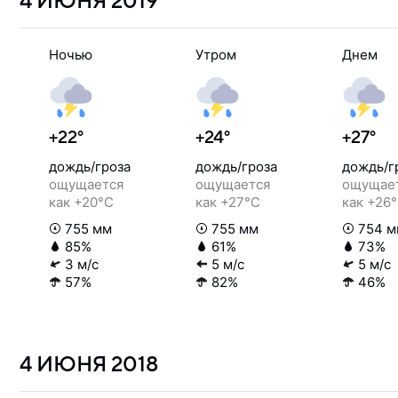
4 ИЮНЯ
2019
Ночью
Утром
Днем
+22°
+24°
+27°
дождь/гроза
дождь/гроза
дождь/г
ощущается
ощущается
ощущае
как +20°C
как +27°C
как +26
755 мм
755 мм
754 м
85%
61%
73%
3 м/с
5 м/с
5 м/с
57%
82%
46%
4 ИЮНЯ
2018