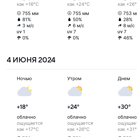
как +16°C
как +24°C
как +26
755 мм
755 мм
753 м
81%
50%
28%
3 м/с
6 м/с
8 м/с
1
7
7
0%
0%
46%
4 ИЮНЯ
2024
Ночью
Утром
Днем
+18°
+24°
+30°
облачно
облачно
облачно
ощущается
ощущается
ощущае
как +17°C
как +26°C
как +31