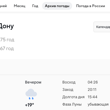
дней
Месяц
Год
Архив погоды
Погода в России
Дону
Календа
975 год
967 год
Вечером
Восход
04:26
Заход
20:11
Долгота дня
15:44
Фаза Луны
убывающая
+19°