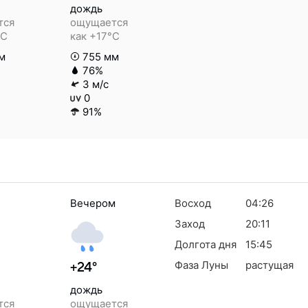
дождь
тся
ощущается
°C
как +17°C
м
755 мм
76%
3 м/с
0
91%
Вечером
Восход
04:26
Заход
20:11
Долгота дня
15:45
Фаза Луны
растущая
+24°
дождь
тся
ощущается