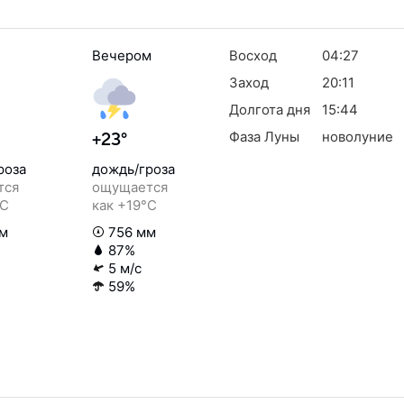
Вечером
Восход
04:27
Заход
20:11
Долгота дня
15:44
Фаза Луны
новолуние
+23°
роза
дождь/гроза
тся
ощущается
°C
как +19°C
м
756 мм
87%
5 м/с
59%