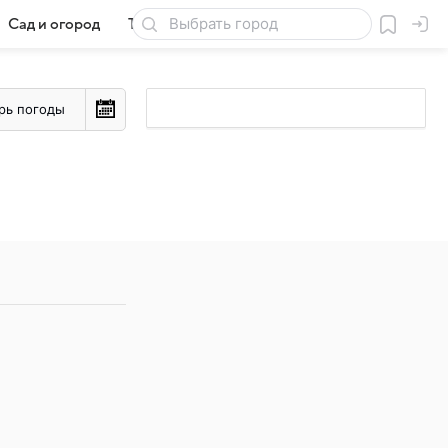
Сад и огород
Товары для дачи
рь погоды