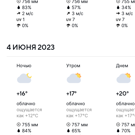
756 мм
756 мм
755 м
83%
57%
34%
2 м/с
3 м/с
3 м/с
1
7
7
0%
0%
0%
4 ИЮНЯ
2023
Ночью
Утром
Днем
+16°
+17°
+20°
облачно
облачно
облачно
ощущается
ощущается
ощущае
как +12°C
как +17°C
как +17
755 мм
757 мм
757 м
84%
65%
70%