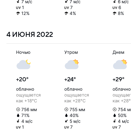
7 м/с
7 м/с
6 м/с
1
7
6
12%
4%
8%
4 ИЮНЯ
2022
Ночью
Утром
Днем
+20°
+24°
+29°
облачно
облачно
облачно
ощущается
ощущается
ощущае
как +18°C
как +28°C
как +28
756 мм
755 мм
754 м
71%
40%
50%
4 м/с
5 м/с
4 м/с
1
7
7