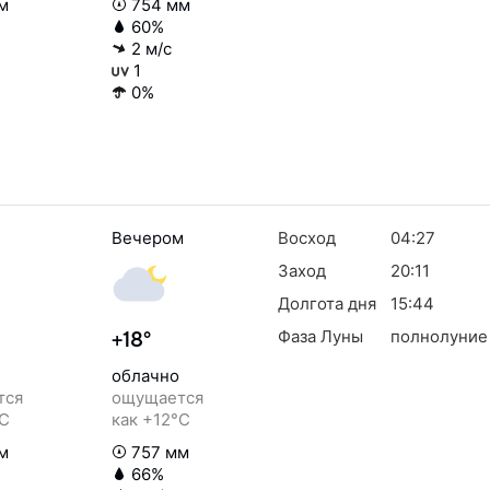
м
754 мм
60%
2 м/с
1
0%
Вечером
Восход
04:27
Заход
20:11
Долгота дня
15:44
Фаза Луны
полнолуние
+18°
облачно
тся
ощущается
°C
как +12°C
м
757 мм
66%