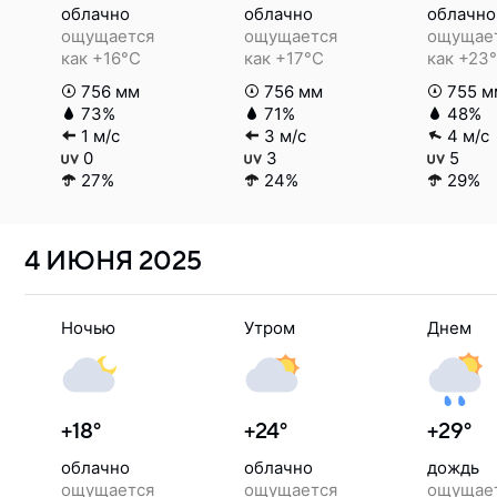
облачно
облачно
облачно
ощущается
ощущается
ощущае
как +16°C
как +17°C
как +23
756 мм
756 мм
755 м
73%
71%
48%
1 м/с
3 м/с
4 м/с
0
3
5
27%
24%
29%
4 ИЮНЯ
2025
Ночью
Утром
Днем
+18°
+24°
+29°
облачно
облачно
дождь
ощущается
ощущается
ощущае