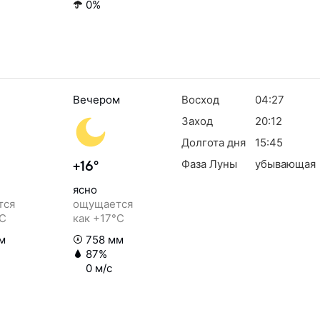
0%
Вечером
Восход
04:27
Заход
20:12
Долгота дня
15:45
Фаза Луны
убывающая
+16°
ясно
тся
ощущается
°C
как +17°C
м
758 мм
87%
0 м/с