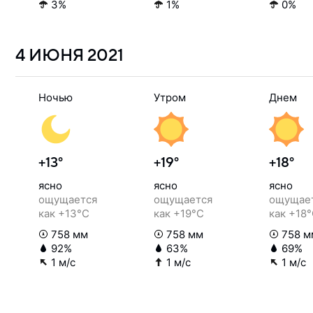
3%
1%
0%
4 ИЮНЯ
2021
Ночью
Утром
Днем
+13°
+19°
+18°
ясно
ясно
ясно
ощущается
ощущается
ощущае
как +13°C
как +19°C
как +18
758 мм
758 мм
758 м
92%
63%
69%
1 м/с
1 м/с
1 м/с