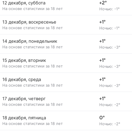
12 декабря, суббота
+2°
На основе статистики за 18 лет
Ночью: -1°
13 декабря, воскресенье
+1°
На основе статистики за 18 лет
Ночью: -1°
14 декабря, понедельник
+1°
На основе статистики за 18 лет
Ночью: -3°
15 декабря, вторник
+1°
На основе статистики за 18 лет
Ночью: -3°
16 декабря, среда
+1°
На основе статистики за 18 лет
Ночью: -3°
17 декабря, четверг
+1°
На основе статистики за 18 лет
Ночью: -2°
18 декабря, пятница
0°
На основе статистики за 18 лет
Ночью: -2°