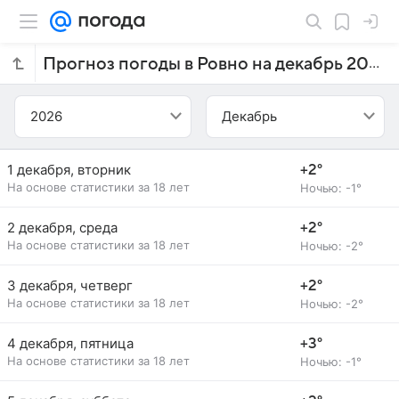
Прогноз погоды в Ровно на декабрь 2026 года
2026
Декабрь
1 декабря, вторник
+2°
На основе статистики за 18 лет
Ночью: -1°
2 декабря, среда
+2°
На основе статистики за 18 лет
Ночью: -2°
3 декабря, четверг
+2°
На основе статистики за 18 лет
Ночью: -2°
4 декабря, пятница
+3°
На основе статистики за 18 лет
Ночью: -1°