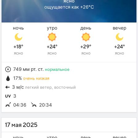
ясно
ощущается как +26°C
ночь
утро
день
вечер
+18°
+24°
+29°
+24°
ясно
ясно
ясно
ясно
749 мм рт. ст.
нормальное
17%
очень низкая
3 м/с
легкий ветер
, восточный
3
04:36
20:34
17 мая 2025
ночь
утро
день
вечер