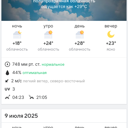
полупрозрачная облачность
ощущается как +29°C
ночь
утро
день
вечер
+18°
+24°
+28°
+23°
облачность
облачность
облачность
ясно
748 мм рт. ст.
нормальное
44%
оптимальная
2 м/с
легкий ветер
, северо-восточный
3
04:23
21:05
9 июля 2025
ночь
утро
день
вечер