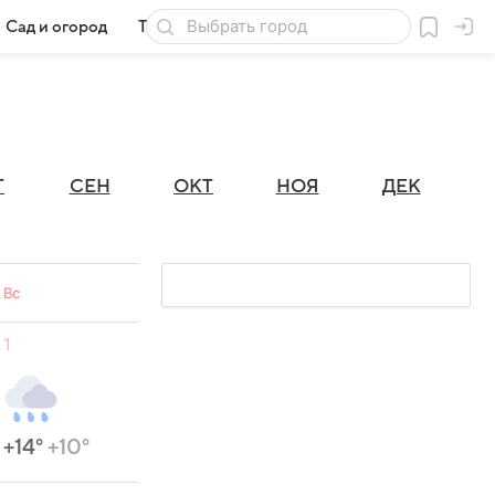
Сад и огород
Товары для дачи
Г
СЕН
ОКТ
НОЯ
ДЕК
Вс
1
+14°
+10°