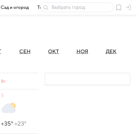
Сад и огород
Товары для дачи
Г
СЕН
ОКТ
НОЯ
ДЕК
Вс
5
+35°
+23°