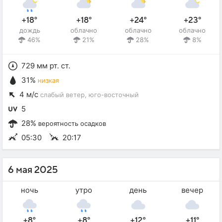
+18°
+18°
+24°
+23°
дождь
облачно
облачно
облачно
46%
21%
28%
8%
729 мм рт. ст.
31%
низкая
4 м/с
слабый ветер
, юго-восточный
5
28%
вероятность осадков
05:30
20:17
6 мая 2025
ночь
утро
день
вечер
+8°
+8°
+12°
+11°