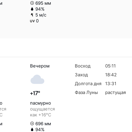
м
695 мм
94%
5 м/с
0
Вечером
Восход
05:11
Заход
18:42
Долгота дня
13:31
Фаза Луны
растущая
+17°
о
пасмурно
тся
ощущается
°C
как +16°C
м
696 мм
94%