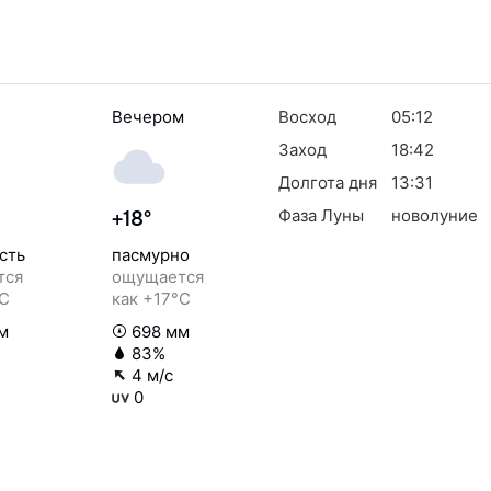
Вечером
Восход
05:12
Заход
18:42
Долгота дня
13:31
Фаза Луны
новолуние
+18°
сть
пасмурно
тся
ощущается
°C
как +17°C
м
698 мм
83%
4 м/с
0