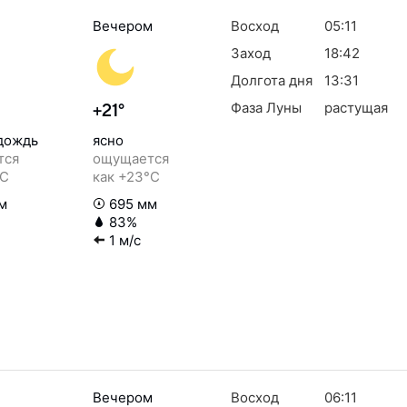
Вечером
Восход
05:11
Заход
18:42
Долгота дня
13:31
Фаза Луны
растущая
+21°
дождь
ясно
тся
ощущается
°C
как +23°C
м
695 мм
83%
1 м/с
Вечером
Восход
06:11