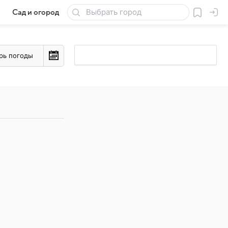
Сад и огород
Товары для дачи
рь погоды