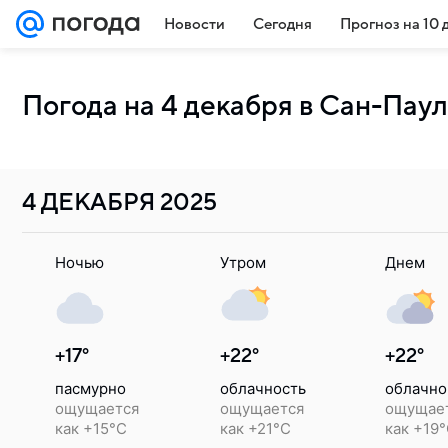
Новости
Сегодня
Прогноз на 10 
Погода на 4 декабря в Сан-Паул
4 ДЕКАБРЯ
2025
Ночью
Утром
Днем
+17°
+22°
+22°
пасмурно
облачность
облачно
ощущается
ощущается
ощущае
как +15°C
как +21°C
как +19