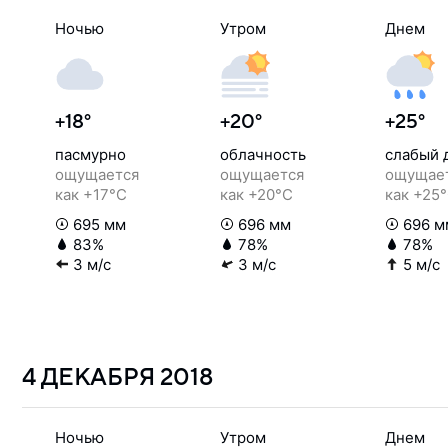
Ночью
Утром
Днем
+18°
+20°
+25°
пасмурно
облачность
слабый 
ощущается
ощущается
ощущае
как +17°C
как +20°C
как +25
695 мм
696 мм
696 м
83%
78%
78%
3 м/с
3 м/с
5 м/с
4 ДЕКАБРЯ
2018
Ночью
Утром
Днем