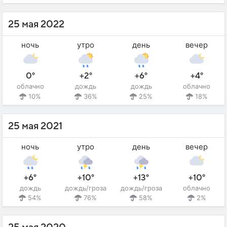
25 мая 2022
ночь
утро
день
вечер
0°
+2°
+6°
+4°
облачно
дождь
дождь
облачно
10%
36%
25%
18%
25 мая 2021
ночь
утро
день
вечер
+6°
+10°
+13°
+10°
дождь
дождь/гроза
дождь/гроза
облачно
54%
76%
58%
2%