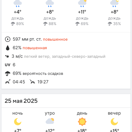
+4°
+8°
+11°
+8°
дождь
дождь
дождь
дождь
89%
88%
69%
35%
597 мм рт. ст.
повышенное
62%
повышенная
3 м/с
легкий ветер
, западный-северо-западный
6
69%
вероятность осадков
04:45
19:27
25 мая 2025
ночь
утро
день
вечер
+7°
+12°
+18°
+15°