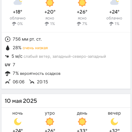
+18°
+20°
+26°
+24°
облачно
ясно
ясно
облачно
0%
1%
7%
1%
756 мм рт. ст.
28%
очень низкая
5 м/с
слабый ветер
, западный-северо-западный
7
7%
вероятность осадков
06:06
20:15
10 мая 2025
ночь
утро
день
вечер
+24°
+26°
+33°
+32°