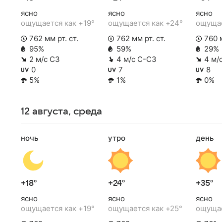
ясно
ясно
ясно
ощущается как +19°
ощущается как +24°
ощущае
762 мм рт. ст.
762 мм рт. ст.
760 м
95%
59%
29%
2 м/с СЗ
4 м/с С-СЗ
4 м/
0
7
8
5%
1%
0%
12 августа, среда
ночь
утро
день
+18°
+24°
+35°
ясно
ясно
ясно
ощущается как +19°
ощущается как +25°
ощущае