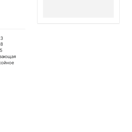
43
38
5
вающая
койное