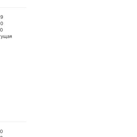
49
30
40
тущая
50