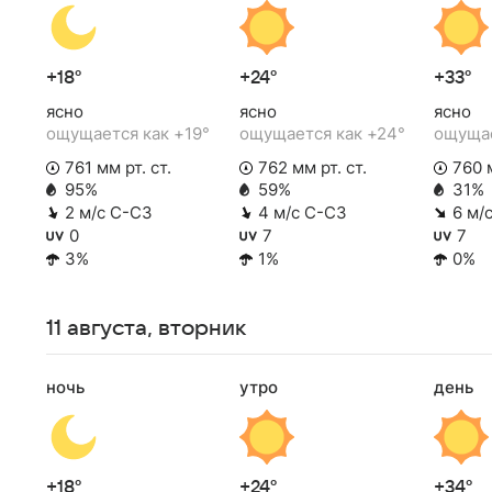
+18°
+24°
+33°
ясно
ясно
ясно
ощущается как +19°
ощущается как +24°
ощущае
761 мм рт. ст.
762 мм рт. ст.
760 м
95%
59%
31%
2 м/с С-СЗ
4 м/с С-СЗ
6 м/
0
7
7
3%
1%
0%
11 августа, вторник
ночь
утро
день
+18°
+24°
+34°