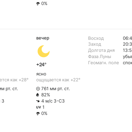
0%
вечер
Восход
06:
Заход
20:
Долгота дня
13:5
Фаза Луны
убы
Геомагн. поле
спо
+24°
ясно
тся как +28°
ощущается как +22°
м рт. ст.
761 мм рт. ст.
82%
 З
4 м/с З-СЗ
1
0%