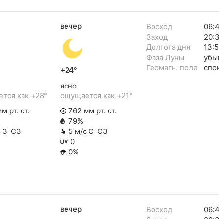
вечер
Восход
06:
Заход
20:
Долгота дня
13:
Фаза Луны
убы
Геомагн. поле
спо
+24°
ясно
тся как +28°
ощущается как +21°
м рт. ст.
762 мм рт. ст.
79%
с З-СЗ
5 м/с С-СЗ
0
0%
вечер
Восход
06: