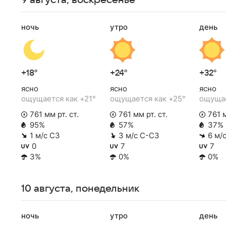
9 августа, воскресенье
ночь
утро
день
+18°
+24°
+32°
ясно
ясно
ясно
ощущается как +21°
ощущается как +25°
ощущае
761 мм рт. ст.
761 мм рт. ст.
761 м
95%
57%
37%
1 м/с СЗ
3 м/с С-СЗ
6 м/
0
7
7
3%
0%
0%
10 августа, понедельник
ночь
утро
день