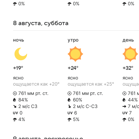
0%
0%
0%
8 августа, суббота
ночь
утро
день
+19°
+24°
+32°
ясно
ясно
ясно
ощущается как +20°
ощущается как +25°
ощущае
761 мм рт. ст.
761 мм рт. ст.
761 м
84%
60%
44%
2 м/с СЗ
2 м/с С-СЗ
7 м/с
0
6
7
4%
5%
0%