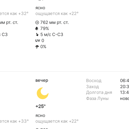
ясно
тся как +32°
ощущается как +22°
м рт. ст.
762 мм рт. ст.
79%
с СЗ
5 м/с С-СЗ
0
0%
вечер
Восход
06:
Заход
20:
Долгота дня
13:
Фаза Луны
нов
+25°
ясно
тся как +33°
ощущается как +22°