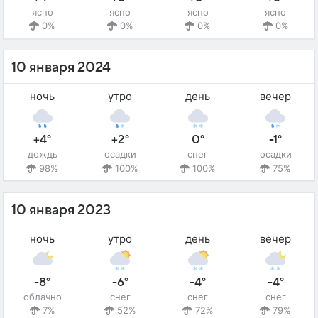
ясно
ясно
ясно
ясно
0%
0%
0%
0%
10 января 2024
ночь
утро
день
вечер
+4°
+2°
0°
-1°
дождь
осадки
снег
осадки
98%
100%
100%
75%
10 января 2023
ночь
утро
день
вечер
-8°
-6°
-4°
-4°
облачно
снег
снег
снег
7%
52%
72%
79%