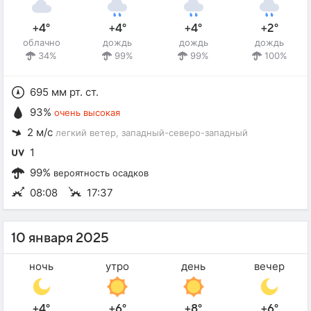
+4°
+4°
+4°
+2°
облачно
дождь
дождь
дождь
34%
99%
99%
100%
695 мм рт. ст.
93%
очень высокая
2 м/с
легкий ветер
, западный-северо-западный
1
99%
вероятность осадков
08:08
17:37
10 января 2025
ночь
утро
день
вечер
+4°
+6°
+8°
+6°