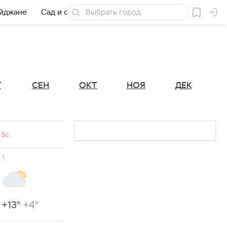
айджане
Сад и огород
Товары для дачи
Г
СЕН
ОКТ
НОЯ
ДЕК
Вс
1
+13°
+4°