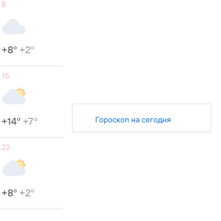
8
+8°
+2°
15
Гороскоп на сегодня
+14°
+7°
22
+8°
+2°