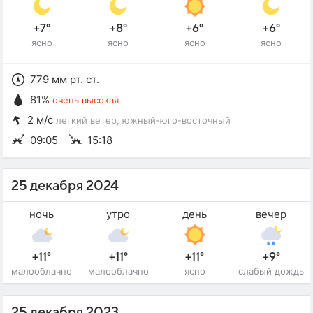
+7°
+8°
+6°
+6°
ясно
ясно
ясно
ясно
779 мм рт. ст.
81%
очень высокая
2 м/с
легкий ветер
, южный-юго-восточный
09:05
15:18
25 декабря 2024
ночь
утро
день
вечер
+11°
+11°
+11°
+9°
малооблачно
малооблачно
ясно
слабый дождь
25 декабря 2023