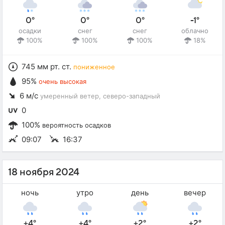
0°
0°
0°
-1°
осадки
снег
снег
облачно
100%
100%
100%
18%
745 мм рт. ст.
пониженное
95%
очень высокая
6 м/с
умеренный ветер
, северо-западный
0
100%
вероятность осадков
09:07
16:37
18 ноября 2024
ночь
утро
день
вечер
+4°
+4°
+2°
+2°