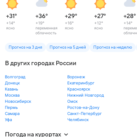
+31
°
+36
°
+29
°
+27
°
+28
°
+14
°
+19
°
+16
°
+12
°
+14
°
ясно
переменная
ясно
ясно
переме
облачность
облачн
Прогноз на 3 дня
Прогноз на 5 дней
Прогноз на неделю
В других городах России
Волгоград
Воронеж
Донецк
Екатеринбург
Казань
Красноярск
Москва
Нижний Новгород
Новосибирск
Омск
Пермь
Ростов-на-Дону
Самара
Санкт-Петербург
Уфа
Челябинск
Погода на курортах