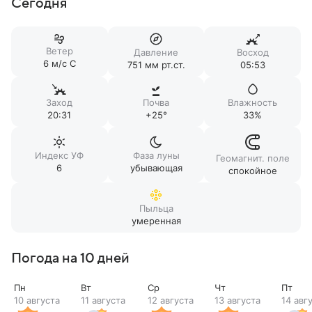
Сегодня
Ветер
Давление
Восход
6 м/c С
751 мм рт.ст.
05:53
Заход
Почва
Влажность
20:31
+25°
33%
Индекс УФ
Фаза луны
Геомагнит. поле
6
убывающая
спокойное
Пыльца
умеренная
Погода на 10 дней
Пн
Вт
Ср
Чт
Пт
10 августа
11 августа
12 августа
13 августа
14 авг