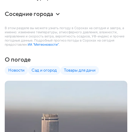
Соседние города
В этом разделе вы можете узнать погоду в Сороках на сегодня и завтра, а
именно: изменение температуры, атмосферного давления, влажности,
направление и скорость ветра, вероятность осадков, УФ-индекс и прочие
погодные данные. Подробный прогноз погоды в Сороках на сегодня
предоставлен
ИА “Метеоновости”
.
О погоде
Новости
Сад и огород
Товары для дачи