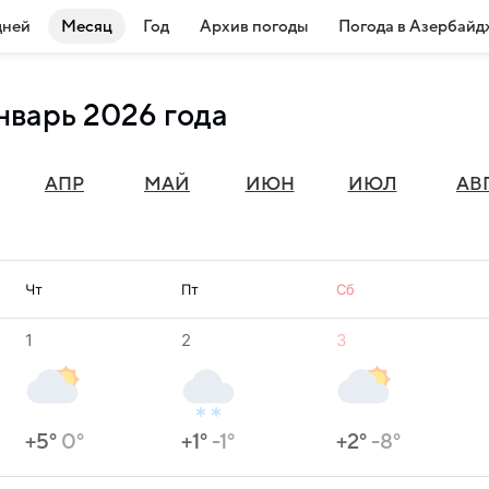
дней
Месяц
Год
Архив погоды
Погода в Азербайд
нварь 2026 года
АПР
МАЙ
ИЮН
ИЮЛ
АВ
Чт
Пт
Сб
1
2
3
+5°
0°
+1°
-1°
+2°
-8°