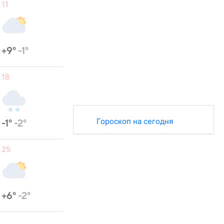
11
+9°
-1°
18
Гороскоп на сегодня
-1°
-2°
25
+6°
-2°