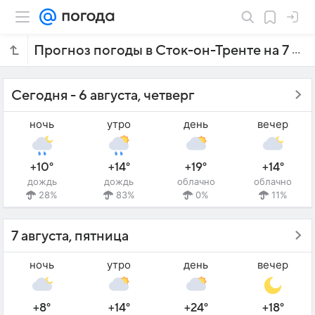
Прогноз погоды в Сток-он-Тренте на 7 дней
Сегодня - 6 августа, четверг
ночь
утро
день
вечер
+10°
+14°
+19°
+14°
дождь
дождь
облачно
облачно
28%
83%
0%
11%
7 августа, пятница
ночь
утро
день
вечер
+8°
+14°
+24°
+18°