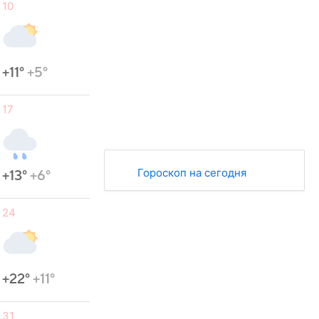
10
+11°
+5°
17
Гороскоп на сегодня
+13°
+6°
24
+22°
+11°
31