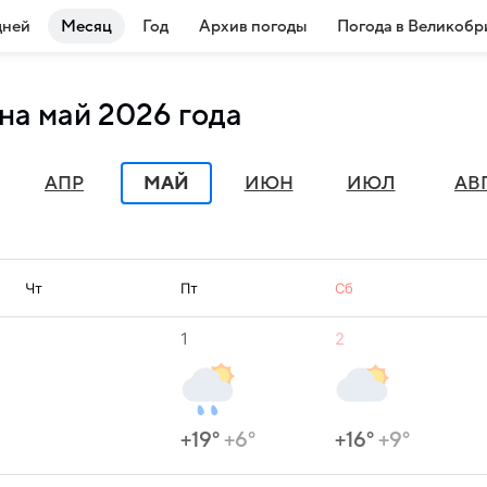
дней
Месяц
Год
Архив погоды
Погода в Великобр
на май 2026 года
АПР
МАЙ
ИЮН
ИЮЛ
АВ
Чт
Пт
Сб
1
2
+19°
+6°
+16°
+9°