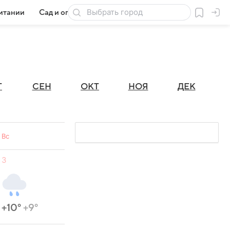
итании
Сад и огород
Товары для дачи
Г
СЕН
ОКТ
НОЯ
ДЕК
Вс
3
+10°
+9°