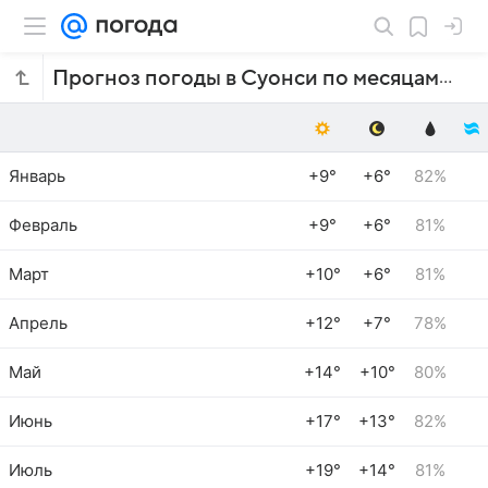
Прогноз погоды в Суонси по месяцам
Январь
+9°
+6°
82%
Февраль
+9°
+6°
81%
Март
+10°
+6°
81%
Апрель
+12°
+7°
78%
Май
+14°
+10°
80%
Июнь
+17°
+13°
82%
Июль
+19°
+14°
81%