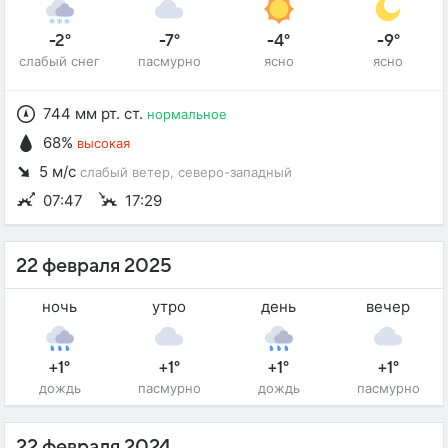
-2°
-7°
-4°
-9°
слабый снег
пасмурно
ясно
ясно
744 мм рт. ст.
нормальное
68%
высокая
5 м/с
слабый ветер
, северо-западный
07:47
17:29
22 февраля 2025
ночь
утро
день
вечер
+1°
+1°
+1°
+1°
дождь
пасмурно
дождь
пасмурно
22 февраля 2024