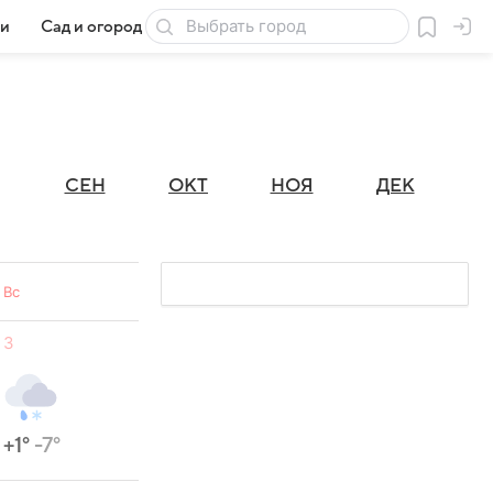
ии
Сад и огород
Товары для дачи
СЕН
ОКТ
НОЯ
ДЕК
Вс
3
+1°
-7°