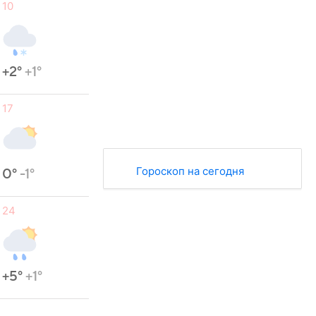
10
+2°
+1°
17
Гороскоп на сегодня
0°
-1°
24
+5°
+1°