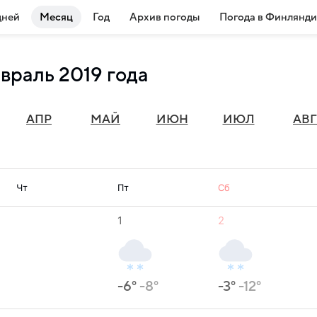
дней
Месяц
Год
Архив погоды
Погода в Финлянд
враль 2019 года
АПР
МАЙ
ИЮН
ИЮЛ
АВГ
Чт
Пт
Сб
1
2
-6°
-8°
-3°
-12°