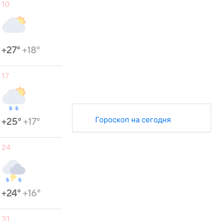
10
+27°
+18°
17
Гороскоп на сегодня
+25°
+17°
24
+24°
+16°
31