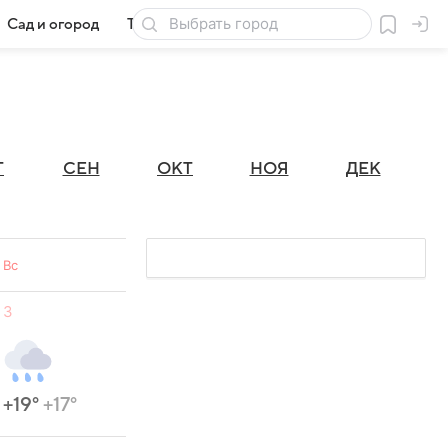
Сад и огород
Товары для дачи
Г
СЕН
ОКТ
НОЯ
ДЕК
Вс
3
+19°
+17°