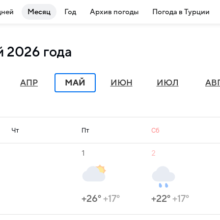
дней
Месяц
Год
Архив погоды
Погода в Турции
й 2026 года
АПР
МАЙ
ИЮН
ИЮЛ
АВ
Чт
Пт
Сб
1
2
+26°
+17°
+22°
+17°