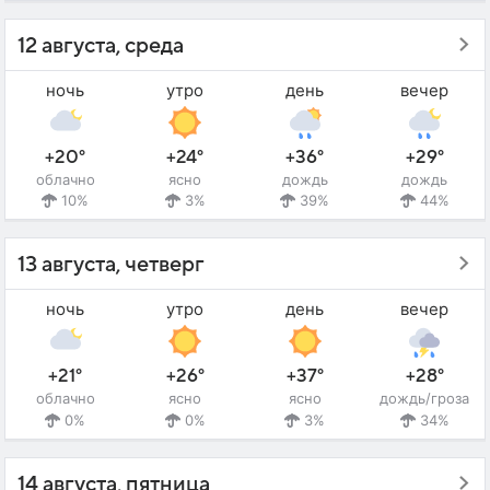
12 августа, среда
ночь
утро
день
вечер
+20°
+24°
+36°
+29°
облачно
ясно
дождь
дождь
10%
3%
39%
44%
13 августа, четверг
ночь
утро
день
вечер
+21°
+26°
+37°
+28°
облачно
ясно
ясно
дождь/гроза
0%
0%
3%
34%
14 августа, пятница