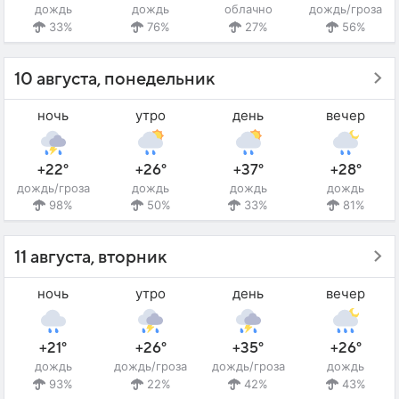
дождь
дождь
облачно
дождь/гроза
33%
76%
27%
56%
10 августа, понедельник
ночь
утро
день
вечер
+22°
+26°
+37°
+28°
дождь/гроза
дождь
дождь
дождь
98%
50%
33%
81%
11 августа, вторник
ночь
утро
день
вечер
+21°
+26°
+35°
+26°
дождь
дождь/гроза
дождь/гроза
дождь
93%
22%
42%
43%