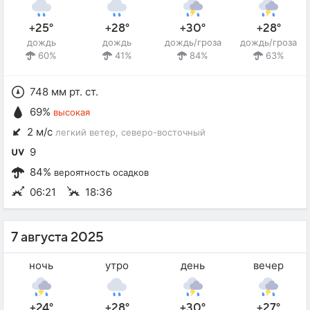
+25°
+28°
+30°
+28°
дождь
дождь
дождь/гроза
дождь/гроза
60%
41%
84%
63%
748 мм рт. ст.
69%
высокая
2 м/с
легкий ветер
, северо-восточный
9
84%
вероятность осадков
06:21
18:36
7 августа 2025
ночь
утро
день
вечер
+24°
+28°
+30°
+27°