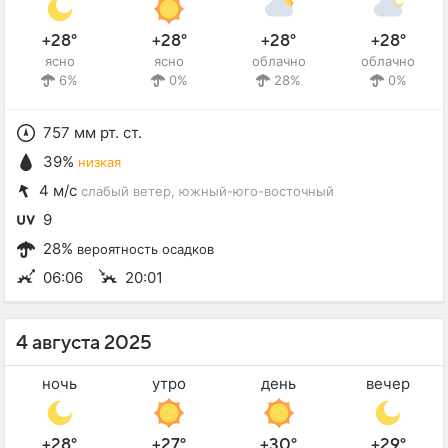
+28°
+28°
+28°
+28°
ясно
ясно
облачно
облачно
6%
0%
28%
0%
757 мм рт. ст.
39%
низкая
4 м/с
слабый ветер
, южный-юго-восточный
9
28%
вероятность осадков
06:06
20:01
4 августа 2025
ночь
утро
день
вечер
+28°
+27°
+30°
+29°