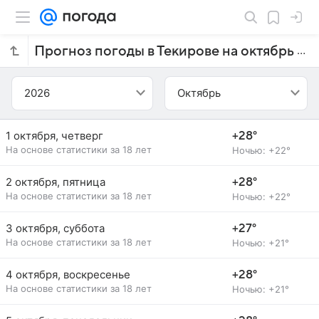
Прогноз погоды в Текирове на октябрь 2026 года
2026
Октябрь
1 октября, четверг
+28°
На основе статистики за 18 лет
Ночью: +22°
2 октября, пятница
+28°
На основе статистики за 18 лет
Ночью: +22°
3 октября, суббота
+27°
На основе статистики за 18 лет
Ночью: +21°
4 октября, воскресенье
+28°
На основе статистики за 18 лет
Ночью: +21°