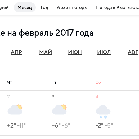
дней
Месяц
Год
Архив погоды
Погода в Кыргызст
е на февраль 2017 года
АПР
МАЙ
ИЮН
ИЮЛ
АВГ
Чт
Пт
Сб
2
3
4
+2°
-11°
+6°
-6°
-2°
-5°