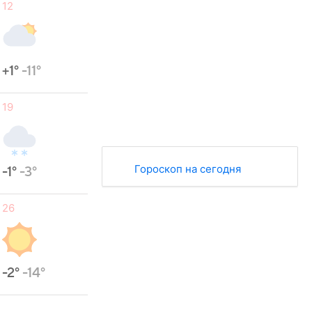
12
+1°
-11°
19
Гороскоп на сегодня
-1°
-3°
26
-2°
-14°