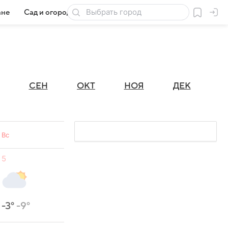
ане
Сад и огород
Товары для дачи
СЕН
ОКТ
НОЯ
ДЕК
Вс
5
-3°
-9°