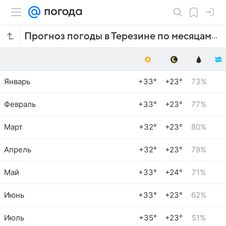
Прогноз погоды в Терезине по месяцам
Январь
+33°
+23°
73%
Февраль
+33°
+23°
77%
Март
+32°
+23°
80%
Апрель
+32°
+23°
79%
Май
+33°
+24°
71%
Июнь
+33°
+23°
62%
Июль
+35°
+23°
51%